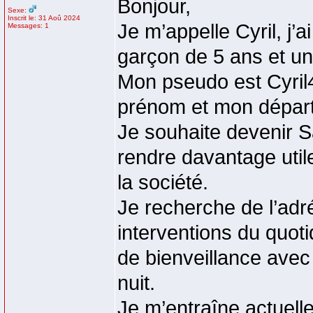
Bonjour,
Sexe:
Inscrit le: 31 Aoû 2024
Je m’appelle Cyril, j’
Messages: 1
garçon de 5 ans et une
Mon pseudo est Cyril4
prénom et mon départ
Je souhaite devenir 
rendre davantage utile
la société.
Je recherche de l’adré
interventions du quotid
de bienveillance avec 
nuit.
Je m’entraîne actuell