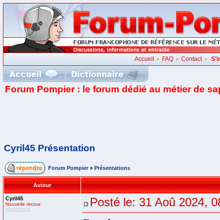
Accueil
FAQ
Contact
S'i
•
•
•
Forum Pompier : le forum dédié au métier de s
Cyril45 Présentation
Forum Pompier
»
Présentations
Auteur
Cyril45
Posté le: 31 Aoû 2024, 0
Nouvelle recrue