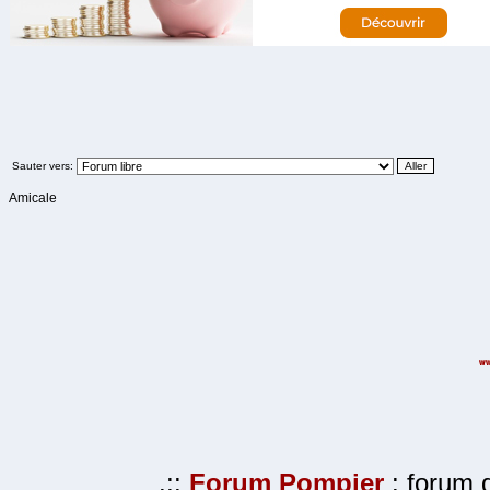
Sauter vers:
Amicale
.::
Forum Pompier
: forum d