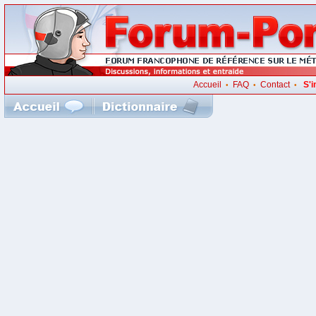
Accueil
FAQ
Contact
S'i
•
•
•