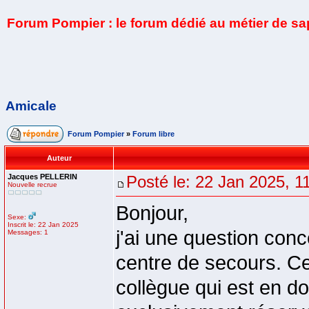
Forum Pompier : le forum dédié au métier de s
Amicale
Forum Pompier
»
Forum libre
Auteur
Jacques PELLERIN
Posté le: 22 Jan 2025, 1
Nouvelle recrue
Bonjour,
Sexe:
Inscrit le: 22 Jan 2025
j'ai une question conc
Messages: 1
centre de secours. Cet
collègue qui est en do