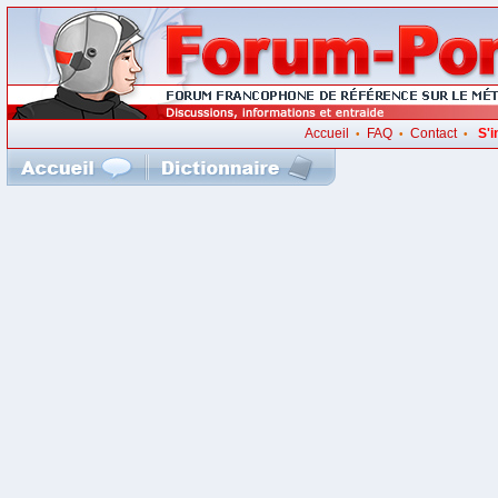
Accueil
FAQ
Contact
S'i
•
•
•