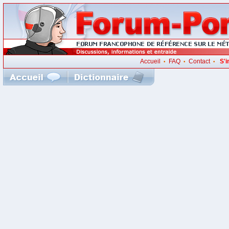
Accueil
FAQ
Contact
S'i
•
•
•