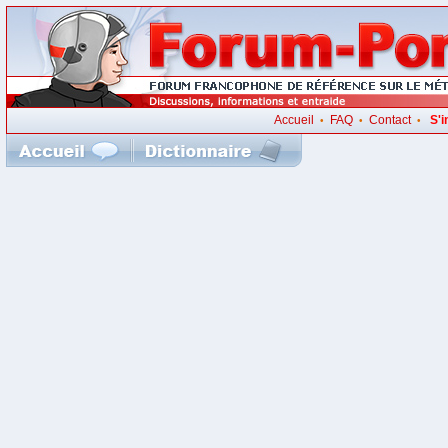
Accueil
FAQ
Contact
S'i
•
•
•