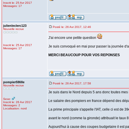
Inscrit le: 25 Avr 2017
Messages: 17
julienleclerc123
Posté le: 26 Avr 2017, 12:46
Nouvelle recrue
J'ai encore une petite question
Inscrit le: 25 Avr 2017
Je suis convoqué en mai pour passer la journée d'a
Messages: 17
MERCI BEAUCOUP POUR VOS REPONSES
pompier59lille
Posté le: 26 Avr 2017, 17:58
Nouvelle recrue
Je suis dans le Nord depuis 5 ans donc toutes mes 
Sexe:
Le salaire des pompiers en france dépend des départ
Inscrit le: 26 Avr 2017
Messages: 2
Localisation: nord
La prime principale s'appelle l'IAT, celle ci est de 3
avant le nord (comme la gironde) attribuait le tau
Aujourd'hui à cause des coupes budgetaire il est p