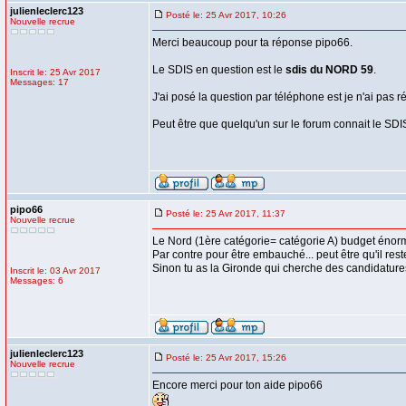
julienleclerc123
Posté le: 25 Avr 2017, 10:26
Nouvelle recrue
Merci beaucoup pour ta réponse pipo66.
Le SDIS en question est le
sdis du NORD 59
.
Inscrit le: 25 Avr 2017
Messages: 17
J'ai posé la question par téléphone est je n'ai pas ré
Peut être que quelqu'un sur le forum connait le SDI
pipo66
Posté le: 25 Avr 2017, 11:37
Nouvelle recrue
Le Nord (1ère catégorie= catégorie A) budget énorme
Par contre pour être embauché... peut être qu'il res
Sinon tu as la Gironde qui cherche des candidatures 
Inscrit le: 03 Avr 2017
Messages: 6
julienleclerc123
Posté le: 25 Avr 2017, 15:26
Nouvelle recrue
Encore merci pour ton aide pipo66