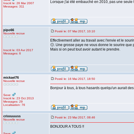
Lorsque j'ai été embauché en 2010, pas une seule fo
Inscrit le: 26 Mar 2007
Messages: 311
pipo66
Posté le: 07 Mai 2017, 10:10
Nouvelle recrue
Effectivement aller au travail avec l'envie et le souri
🙂. Une grosse paye ne vous donne le sourire que p
Mais si on peut tout avoir autant le prendre.
Inscrit le: 03 Avr 2017
Messages: 6
mickael76
Posté le: 16 Mai 2017, 18:50
Nouvelle recrue
Bonjour à tous, à tous hasards quelqu'un aurait de
Sexe:
Inscrit le: 23 Oct 2013
Messages: 29
Localisation: 76
crixxuuuss
Posté le: 23 Mai 2017, 08:46
Nouvelle recrue
BONJOUR A TOUS !!
Sexe: