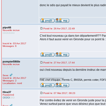
donc le sdis qui payait le mieux devient le plus r
pipo66
Posté le: 26 Avr 2017, 22:49
Nouvelle recrue
C'est tout nouveau ça dans ton département!!?? Pas c
Alors il faut aussi venir en Gironde pour ce point là :
Inscrit le: 03 Avr 2017
Messages: 6
pompier59lille
Posté le: 27 Avr 2017, 17:44
Nouvelle recrue
oui c'est nouveau depuis la dernière instruc de mars
Sexe:
_________________
Inscrit le: 26 Avr 2017
FAE chef d'équipe, Permis C, BNSSA, permis cotier, FDF
Messages: 2
Localisation: nord
Hina37
Posté le: 07 Mai 2017, 08:23
Passionné
Par contre évitez de venir en Gironde juste pour la p
Venez surtout parce que vous désirez plus que tout re
Sexe: