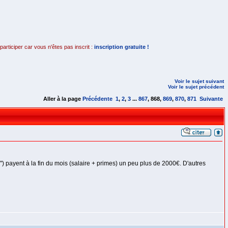
rticiper car vous n'êtes pas inscrit :
inscription gratuite !
Voir le sujet suivant
Voir le sujet précédent
Aller à la page
Précédente
1
,
2
,
3
...
867
,
868
,
869
,
870
,
871
Suivante
") payent à la fin du mois (salaire + primes) un peu plus de 2000€. D'autres