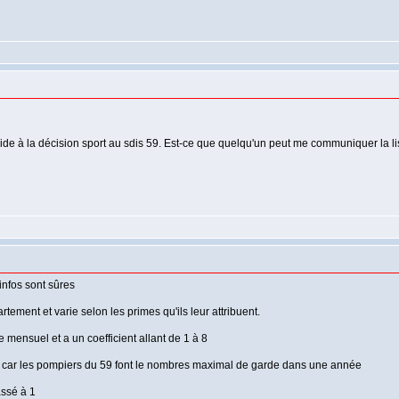
ide à la décision sport au sdis 59. Est-ce que quelqu'un peut me communiquer la l
infos sont sûres
ement et varie selon les primes qu'ils leur attribuent.
9e mensuel et a un coefficient allant de 1 à 8
x 8 car les pompiers du 59 font le nombres maximal de garde dans une année
assé à 1