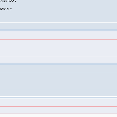
ncours SPP ?
ficiel :/