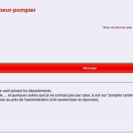
apeur-pompier
Vous ne pouvez pas pa
Message
e varit suivant les départements.
, ... et quelques autres que je ne connais pas par cœur; à voir sur "pompier center
r au près de l'administration (s'ils veulent bien te répondre).