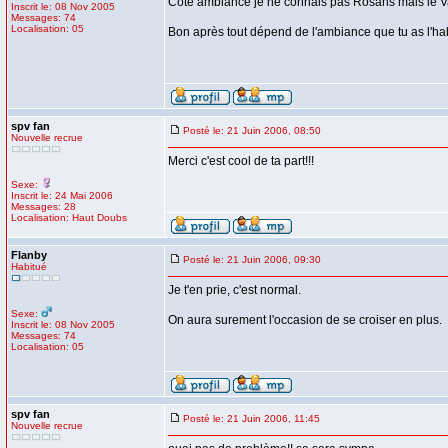
Côté ambiance je ne connais pas Rosans mais le Va
Inscrit le: 08 Nov 2005
Messages: 74
Localisation: 05
Bon après tout dépend de l'ambiance que tu as l'ha
spv fan
Posté le: 21 Juin 2006, 08:50
Nouvelle recrue
Merci c'est cool de ta part!!!
Sexe:
Inscrit le: 24 Mai 2006
Messages: 28
Localisation: Haut Doubs
Flanby
Posté le: 21 Juin 2006, 09:30
Habitué
Je t'en prie, c'est normal.
Sexe:
On aura surement l'occasion de se croiser en plus.
Inscrit le: 08 Nov 2005
Messages: 74
Localisation: 05
spv fan
Posté le: 21 Juin 2006, 11:45
Nouvelle recrue