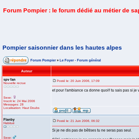
Forum Pompier : le forum dédié au métier de s
Pompier saisonnier dans les hautes alpes
Forum Pompier
»
Le Foyer - Forum général
Auteur
spv fan
Posté le: 20 Juin 2006, 17:09
Nouvelle recrue
et pour l'ambiance ca donne quoi!! tu sais pas si je 
Sexe:
Inscrit le: 24 Mai 2006
Messages: 28
Localisation: Haut Doubs
Flanby
Posté le: 21 Juin 2006, 06:32
Habitué
Si je ne dis pas de bêtises tu ne seras pas seul.
Sexe: