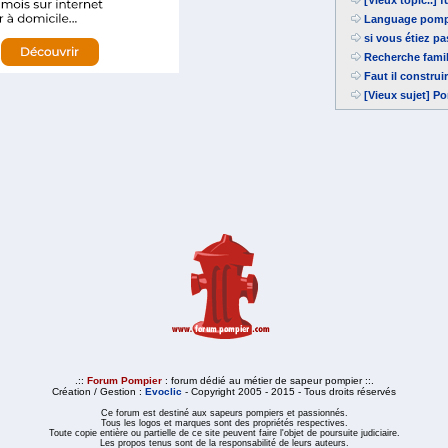
[Vieux topic..] 
Language pomp
si vous étiez p
Recherche fami
Faut il constru
[Vieux sujet] P
.::
Forum Pompier
: forum dédié au métier de sapeur pompier ::.
Création / Gestion :
Evoclic
- Copyright 2005 - 2015 - Tous droits réservés
Ce forum est destiné aux sapeurs pompiers et passionnés.
Tous les logos et marques sont des propriétés respectives.
Toute copie entière ou partielle de ce site peuvent faire l'objet de poursuite judiciaire.
Les propos tenus sont de la responsabilité de leurs auteurs.