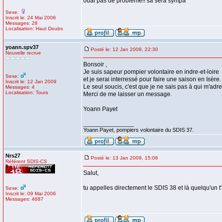
ouai pas de problème!! sa sera sympa
Sexe:
Inscrit le: 24 Mai 2006
Messages: 28
Localisation: Haut Doubs
yoann.spv37
Posté le: 12 Jan 2009, 22:30
Nouvelle recrue
Bonsoir ,
Je suis sapeur pompier volontaire en indre-et-loire
Sexe:
et je serai interressé pour faire une saison en Isère.
Inscrit le: 12 Jan 2009
Le seul soucis, c'est que je ne sais pas à qui m'adr
Messages: 4
Localisation: Tours
Merci de me laisser un message.
Yoann Payet
_________________
Yoann Payet, pompiers volontaire du SDIS 37.
Nrs27
Posté le: 13 Jan 2009, 15:06
Référent SDIS-CS
Salut,
tu appelles directement le SDIS 38 et là quelqu'un t'a
Sexe:
Inscrit le: 09 Mai 2006
Messages: 4687