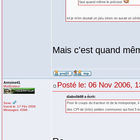
faut quand même le préciser
lol je m'en doutait un peu sinon on aurait un sér
Mais c'est quand mê
Antoine41
Posté le: 06 Nov 2006, 1
Modérateur
diabolik68 a écrit:
Pour le coups du tracteur et de la motopompe, il 
Sexe:
Inscrit le: 17 Fév 2006
des CPI de (très) petites communes qui font 5 i
Messages: 4396