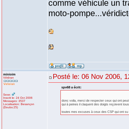
comme véhicule un tr
moto-pompe...véridict
minioim
Posté le: 06 Nov 2006, 1
Vétéran
spv68 a écrit:
Sexe:
Inscrit le: 24 Oct 2006
donc voila, merci de respecter ceux qui ont peu
Messages: 3537
Localisation: Besançon
qui à peines il claquent des doigts reçoivent tous 
(Doubs:25)
toutes mes excuses à ceux des CSP qui ont su r