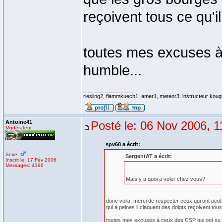
reçoivent tous ce qu'il
toutes mes excuses à
humble...
_________________
riesling2, flammkuech1, amer1, meteor3, instructeur koug
Antoine41
Posté le: 06 Nov 2006, 1
Modérateur
spv68 a écrit:
Sexe:
SergentAT a écrit:
Inscrit le: 17 Fév 2006
Messages: 4396
Mais y a quoi a voler chez vous?
donc voila, merci de respecter ceux qui ont peu
qui à peines il claquent des doigts reçoivent tous 
toutes mes excuses à ceux des CSP qui ont su r