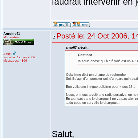
faudrait intervenir en
Antoine41
Posté le: 24 Oct 2006, 1
Modérateur
arno67 a écrit:
Sexe:
Citation:
Inscrit le: 17 Fév 2006
Messages: 4396
la seule chose qui à été volé est un 1/
Cela limite déjà ton champ de recherche
Soit il s’agit d’un pompier soit d'un gars qui trava
Ben voila une intrique policière pour « sos 18 »
Nous, on nous a volé une radio portative, on ne 
En tout cas sans le chargeur il ne va pas aller t
…du coup on surveille le chargeur…
Salut,