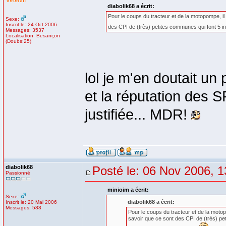
diabolik68 a écrit:
Pour le coups du tracteur et de la motopompe, il 
Sexe:
Inscrit le: 24 Oct 2006
des CPI de (très) petites communes qui font 5 i
Messages: 3537
Localisation: Besançon
(Doubs:25)
lol je m'en doutait un
et la réputation des S
justifiée... MDR!
diabolik68
Posté le: 06 Nov 2006, 1
Passionné
minioim a écrit:
Sexe:
diabolik68 a écrit:
Inscrit le: 20 Mai 2006
Messages: 588
Pour le coups du tracteur et de la motopo
savoir que ce sont des CPI de (très) pe