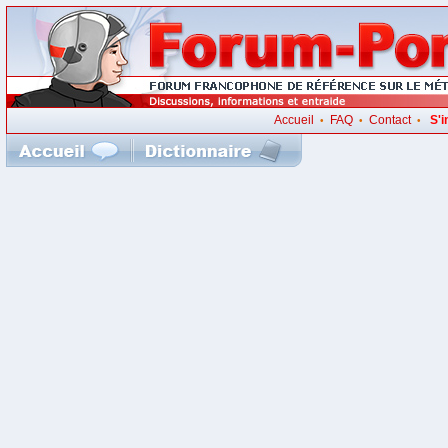
Accueil
FAQ
Contact
S'i
•
•
•