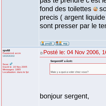
pas te prendre c'est l
fond des toilettes
so
precis ( argent liquid
sont presser par le 
spv68
Posté le: 04 Nov 2006, 1
Passionné accro
SergentAT a écrit:
Sexe:
Inscrit le: 16 Nov 2005
Messages: 1885
Mais y a quoi a voler chez vous?
Localisation: dans le fpt
bonjour sergent,