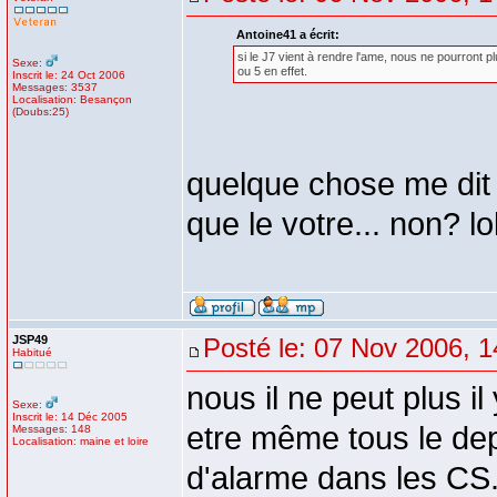
Antoine41 a écrit:
si le J7 vient à rendre l'ame, nous ne pourront p
Sexe:
ou 5 en effet.
Inscrit le: 24 Oct 2006
Messages: 3537
Localisation: Besançon
(Doubs:25)
quelque chose me dit 
que le votre... non? lo
JSP49
Posté le: 07 Nov 2006, 1
Habitué
nous il ne peut plus il
Sexe:
Inscrit le: 14 Déc 2005
etre même tous le dep
Messages: 148
Localisation: maine et loire
d'alarme dans les CS