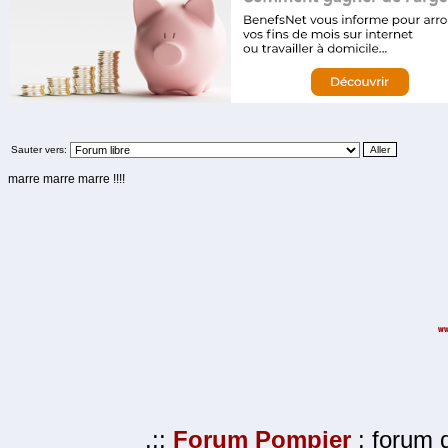
Sauter vers:
marre marre marre !!!!
.::
Forum Pompier
: forum d