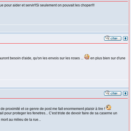
 pour aider et servir!!Si seulement on pouvait les choper!!!
auront besoin d'aide, qu'on les envois sur les roses ...
en plus bien sur d'une
de proximité et ce genre de post me fait enormement plaisir à lire !
pour proteger les fenetres... C'est triste de devoir faire de sa caserne un
ort au milieu de la rue...