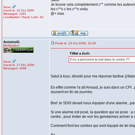
Salut
Je trouve cela completement c** comme les auteurs d
Sexe:
les c**s c les c**s voila
Inscrit le: 23 Oct 2005
@+ max
Messages: 1181
Localisation: Haute Loire, 43
Antoine41
Posté le: 23 Oct 2006, 10:28
Modérateur
TiMat a écrit:
Il n'y a personne la nuit dans le centre ??
Sexe:
Inscrit le: 17 Fév 2006
Messages: 4396
Salut à tous, désolé pour ma réponse tardive (j'éta
En effet comme l'a dit Arnaud, je suis dans un CPI..
souvent en fin de journée.
Bref..le SDIS devait nous équiper d'une alarme...pa
Si une alarme est posé, la question qui se pose : a
centre...pour éviter de voir les gendarmes arriver à c
Comment font les centres qui sont équipé de tel disp
A+