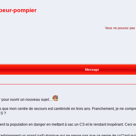
apeur-pompier
Vous ne pouvez pas pa
Message
r pour ouvrir un nouveau sujet…
fois que mon centre de secours est cambriolé en trois ans. Franchement, je ne com
CS ?
ent la population en danger en mettant à sac un CS et le rendant inopérant. Ceci en
certainement un grand naïf utopique qui ne pense pas que ce genre de co**ard puiss