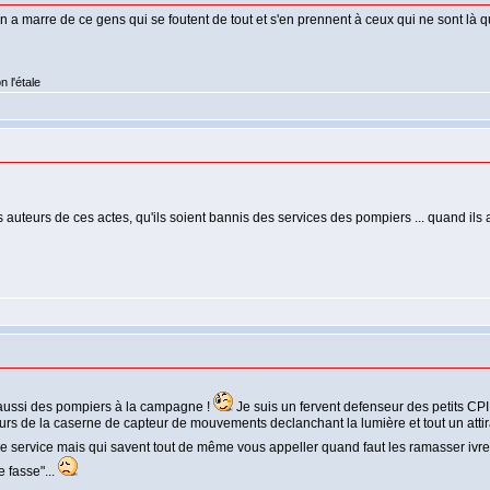
a marre de ce gens qui se foutent de tout et s'en prennent à ceux qui ne sont là que
 l'étale
es auteurs de ces actes, qu'ils soient bannis des services des pompiers ... quand ils 
e aussi des pompiers à la campagne !
Je suis un fervent defenseur des petits CPI 
 de la caserne de capteur de mouvements declanchant la lumière et tout un attirail 
de service mais qui savent tout de même vous appeller quand faut les ramasser ivre m
e fasse"...