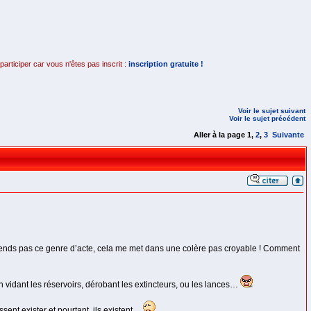
rticiper car vous n'êtes pas inscrit :
inscription gratuite !
Voir le sujet suivant
Voir le sujet précédent
Aller à la page
1
,
2
,
3
Suivante
prends pas ce genre d’acte, cela me met dans une colère pas croyable ! Comment
 vidant les réservoirs, dérobant les extincteurs, ou les lances…
ent exister et pourtant, ils existent…