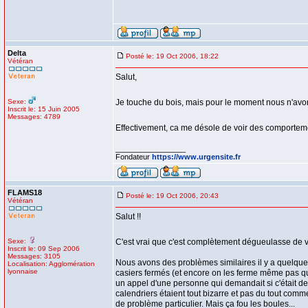
Delta
Posté le: 19 Oct 2006, 18:22
Vétéran
Salut,
Sexe:
Je touche du bois, mais pour le moment nous n'avo
Inscrit le: 15 Juin 2005
Messages: 4789
Effectivement, ca me désole de voir des comport
_________________
Fondateur
https://www.urgensite.fr
FLAMS18
Posté le: 19 Oct 2006, 20:43
Vétéran
Salut !!
Sexe:
C'est vrai que c'est complètement dégueulasse de voi
Inscrit le: 09 Sep 2006
Messages: 3105
Nous avons des problèmes similaires il y a quelques 
Localisation: Agglomération
lyonnaise
casiers fermés (et encore on les ferme même pas quand
un appel d'une personne qui demandait si c'était de
calendriers étaient tout bizarre et pas du tout comme
de problème particulier. Mais ça fou les boules...