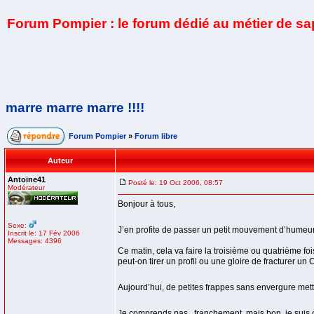
Forum Pompier : le forum dédié au métier de s
marre marre marre !!!!
Forum Pompier
»
Forum libre
Auteur
Antoine41
Posté le: 19 Oct 2006, 08:57
Modérateur
Bonjour à tous,
Sexe:
J’en profite de passer un petit mouvement d’humeu
Inscrit le: 17 Fév 2006
Messages: 4396
Ce matin, cela va faire la troisième ou quatrième 
peut-on tirer un profil ou une gloire de fracturer un 
Aujourd’hui, de petites frappes sans envergure mett
Je comprends pas.. franchement, mais bon, je suis 