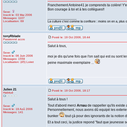
Franchement Antoine41 je comprends ta colère! Y'en 
Bon courage à toi et à tes collègues!!
Sexe:
Inscrit le: 03 Mai 2006
_________________
Messages: 1107
Localisation: 69
La culture c'est comme la confiture : moins on en a, plus on
tonyRblade
Posté le: 19 Oct 2006, 16:44
Passionné accro
Salut à tous,
Sexe:
Inscrit le: 06 Juin 2006
moi je dis qu'une fois que l'on sait qui est ou sont l
Messages: 1559
Localisation: (45) Loiret
peine maximale exemplaire ...
Julien 21
Posté le: 19 Oct 2006, 18:17
Habitué
Salut à tous !
Tout d'abord merci
Arnau
de rappeller qu'ils exist
Sexe:
Inscrit le: 19 Aoû 2006
Personnellement, nous avons dû equipé les exterieurs
Messages: 141
bunker
tout çà pour des ignorants de la notion 
Et a tout ceci, la justice repond "faut que jeunesse s