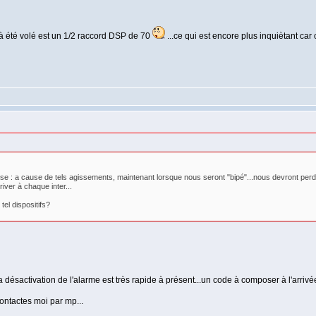
i à été volé est un 1/2 raccord DSP de 70
...ce qui est encore plus inquiètant car
ose : a cause de tels agissements, maintenant lorsque nous seront "bipé"...nous devront perdr
iver à chaque inter...
el dispositifs?
 la désactivation de l'alarme est très rapide à présent...un code à composer à l'ar
ontactes moi par mp...