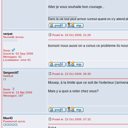
Aller je vous souhaite bon courage...
_________________
Dans la vie tout peut arriver surtout quand on s'y attend p
serpat
Posté le: 19 Oct 2006, 21:26
Nouvelle recrue
bonsoir nous aussi on a conus ce probleme ils nous o
Sexe:
Inscrit le: 02 Sep 2006
Messages: 41
Localisation: orne 61
SergentAT
Posté le: 23 Oct 2006, 06:39
Habitué
Mouep, à la limite que ce soit de l'exterieur j'arrive
Sexe:
Mais y a quoi a voler chez vous?
Inscrit le: 13 Mai 2006
Messages: 187
Max43
Posté le: 23 Oct 2006, 07:32
Passionné accro