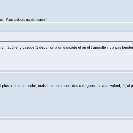
lus ! Faut toujours garder espoir !
n faucher 5 casque f1 depuit on a un digicode et on et tranquille il y a pas longte
rai plus à le comprendre, mais lorsque ce sont des collegues qui vous volent, là j'ai 