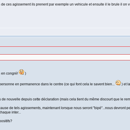
e ces agissement ils prenent par exemple un vehicule et ensuite il le brule il on v
is en congré!
)
.personne en permanence dans le centre (ce qui font cela le savent bien...
) et 
s de nouvelle depuis cette déclaration (mais cela tient du même discourt que le re
 cause de tels agissements, maintenant lorsque nous seront "bipé"...nous devront pe
haque inter...
ositifs?