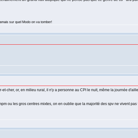
jamais sur quel Modo on va tomber!
r-et-cher, or, en milieu rural, il n'y a personne au CPI le nuit, même la journée d'aill
bmpm ou les gros centres mixtes, on en oublie que la majorité des spv ne vivent pas