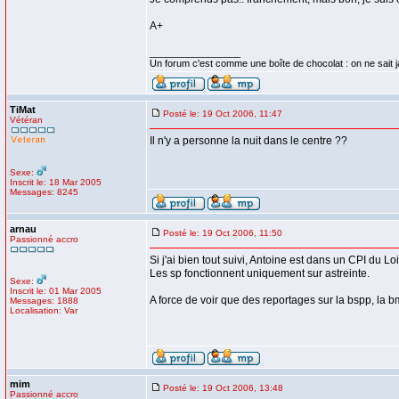
A+
_________________
Un forum c'est comme une boîte de chocolat : on ne sait 
TiMat
Posté le: 19 Oct 2006, 11:47
Vétéran
Il n'y a personne la nuit dans le centre ??
Sexe:
Inscrit le: 18 Mar 2005
Messages: 8245
arnau
Posté le: 19 Oct 2006, 11:50
Passionné accro
Si j'ai bien tout suivi, Antoine est dans un CPI du Loi
Les sp fonctionnent uniquement sur astreinte.
Sexe:
Inscrit le: 01 Mar 2005
A force de voir que des reportages sur la bspp, la 
Messages: 1888
Localisation: Var
mim
Posté le: 19 Oct 2006, 13:48
Passionné accro