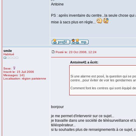
Antoine
PS : après inventaire du centre...la seule chose qu
mise à sacs plus en règle...
smile
Posté le: 23 Oct 2006, 12:24
Habitué
Antoine41 a écrit:
Sexe:
Inscrit le: 15 Juil 2006
Messages: 141
Si une alarme est posé, la question qui se p
Localisation: région parisienne
centre...pour éviter de voir les gendarmes arr
Comment font les centres qui sont équipé de t
bonjour
je me permet d'intervenir sur ce sujet...
je travaille dans une société de télésurveillance et
téléopérateur...
si tu souhaites plus de renseignements à ce sujet, c