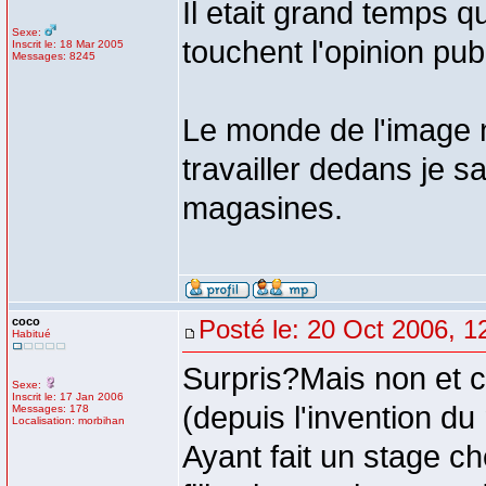
Il etait grand temps qu
Sexe:
touchent l'opinion pub
Inscrit le: 18 Mar 2005
Messages: 8245
Le monde de l'image n
travailler dedans je s
magasines.
coco
Posté le: 20 Oct 2006, 1
Habitué
Surpris?Mais non et c
Sexe:
Inscrit le: 17 Jan 2006
(depuis l'invention du
Messages: 178
Localisation: morbihan
Ayant fait un stage c