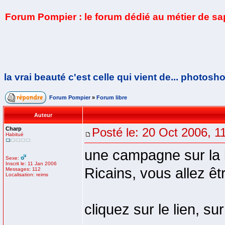
Forum Pompier : le forum dédié au métier de s
la vrai beauté c'est celle qui vient de... photosh
Forum Pompier
»
Forum libre
Auteur
Charp
Posté le: 20 Oct 2006, 1
Habitué
une campagne sur la b
Sexe:
Inscrit le: 11 Jan 2006
Ricains, vous allez êtr
Messages: 112
Localisation: reims
cliquez sur le lien, su