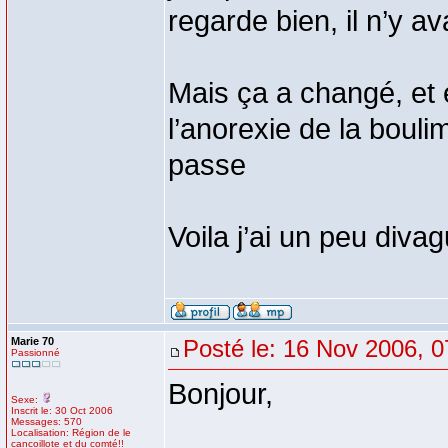
regarde bien, il n’y av
Mais ça a changé, et e
l’anorexie de la boulim
passe
Voila j’ai un peu diva
Marie 70
Posté le: 16 Nov 2006, 0
Passionné
Bonjour,
Sexe:
Inscrit le: 30 Oct 2006
Messages: 570
Localisation: Région de le
cancoillote et du comté!!