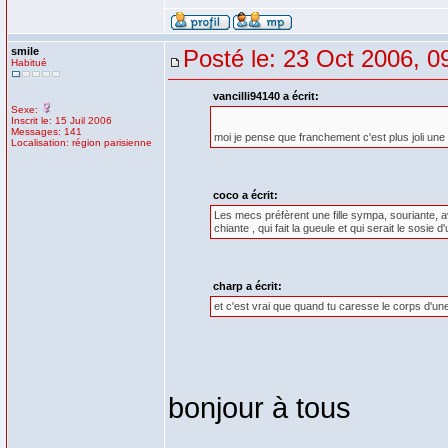
smile
Posté le: 23 Oct 2006, 0
Habitué
vancilli94140 a écrit:
Sexe:
Inscrit le: 15 Juil 2006
Messages: 141
moi je pense que franchement c'est plus joli une f
Localisation: région parisienne
coco a écrit:
Les mecs préfèrent une fille sympa, souriante, av
chiante , qui fait la gueule et qui serait le sos
charp a écrit:
et c'est vrai que quand tu caresse le corps d'une
bonjour à tous