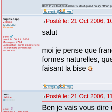
_________________
Dans la vie tout peut arriver surtout quand on s'y attend p
engins-bspp
Posté le: 21 Oct 2006, 1
Vétéran
salut
Sexe:
Inscrit le: 06 Juin 2006
Messages: 4774
Localisation: sur la planète terre
( et sur mars pendant les
moi je pense que franc
vacances)
formes naturelles, que
faisant la bise
coco
Posté le: 21 Oct 2006, 1
Habitué
Ben je vais vous dire 
Sexe:
Inscrit le: 17 Jan 2006