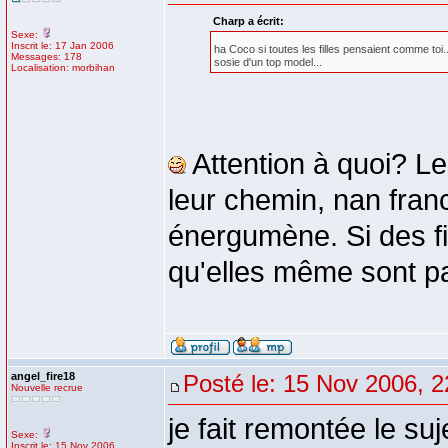
Charp a écrit:
Sexe:
Inscrit le: 17 Jan 2006
ha Coco si toutes les filles pensaient comme toi.
Messages: 178
sosie d'un top model...
Localisation: morbihan
Attention à quoi? L
leur chemin, nan franc
énergumène. Si des fil
qu'elles même sont pas
angel_fire18
Posté le: 15 Nov 2006, 2
Nouvelle recrue
je fait remontée le su
Sexe:
Inscrit le: 15 Nov 2006