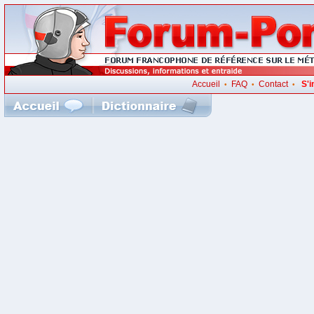
Accueil
FAQ
Contact
S'i
•
•
•