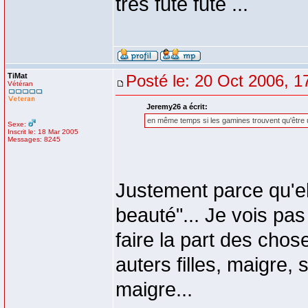
très fute fute ...
TiMat
Posté le: 20 Oct 2006, 1
Vétéran
Jeremy26 a écrit:
en même temps si les gamines trouvent qu'être ult
Sexe:
Inscrit le: 18 Mar 2005
Messages: 8245
Justement parce qu'el
beauté"... Je vois p
faire la part des chos
auters filles, maigre
maigre...