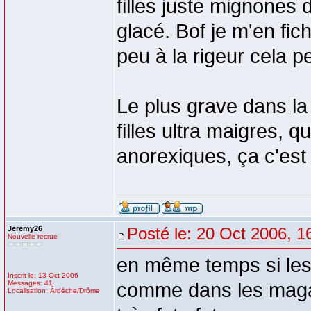
filles juste mignones 
glacé. Bof je m'en fic
peu à la rigeur cela p
Le plus grave dans la
filles ultra maigres, 
anorexiques, ça c'es
Jeremy26
Posté le: 20 Oct 2006, 1
Nouvelle recrue
en même temps si les 
Inscrit le: 13 Oct 2006
Messages: 41
comme dans les magazi
Localisation: Ârdéche/Drôme