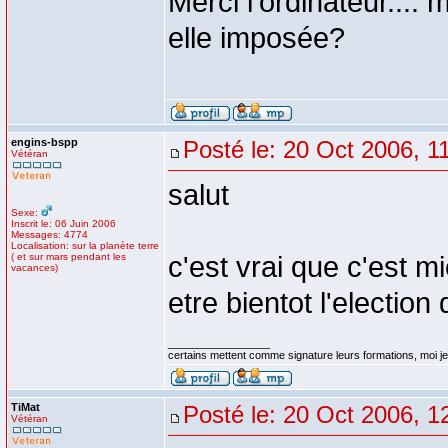
Merci l'ordinateur....
elle imposée?
engins-bspp
Posté le: 20 Oct 2006, 1
Vétéran
salut
Sexe:
Inscrit le: 06 Juin 2006
Messages: 4774
Localisation: sur la planète terre
( et sur mars pendant les
c'est vrai que c'est m
vacances)
etre bientot l'electi
_________________
certains mettent comme signature leurs formations, moi je 
TiMat
Posté le: 20 Oct 2006, 1
Vétéran