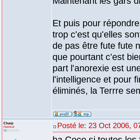
Maintenant les gars d
Et puis pour répondre 
trop c'est qu'elles son
de pas être fute fute 
que pourtant c'est bie
part l'anorexie est un
l'intelligence et pour f
éliminés, la Terrre se
Charp
Posté le: 23 Oct 2006, 0
Habitué
ha Coco si toutes les 