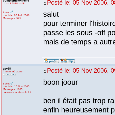
pompierdelextreme
Posté le: 05 Nov 2006, 0
!!! ---- BANNI ---- !!!
salut
Sexe:
Inscrit le: 08 Aoû 2006
Messages: 575
pour terminer l'histoire
passe les sous -off p
mais de temps a autre ,
spv68
Posté le: 05 Nov 2006, 0
Passionné accro
boon joour
Sexe:
Inscrit le: 16 Nov 2005
Messages: 1885
Localisation: dans le fpt
ben il était pas trop r
enfin heureusement po