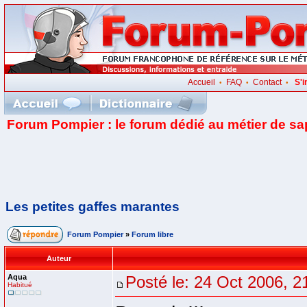
Accueil
FAQ
Contact
S'i
•
•
•
Forum Pompier : le forum dédié au métier de s
Les petites gaffes marantes
Forum Pompier
»
Forum libre
Auteur
Aqua
Posté le: 24 Oct 2006, 2
Habitué