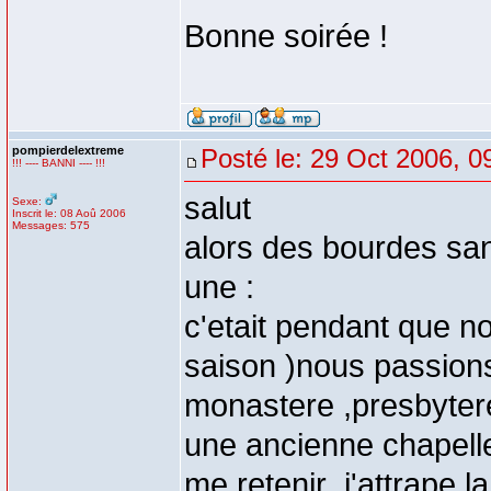
Bonne soirée !
pompierdelextreme
Posté le: 29 Oct 2006, 0
!!! ---- BANNI ---- !!!
salut
Sexe:
Inscrit le: 08 Aoû 2006
Messages: 575
alors des bourdes sa
une :
c'etait pendant que no
saison )nous passions
monastere ,presbyter
une ancienne chapell
me retenir ,j'attrape la