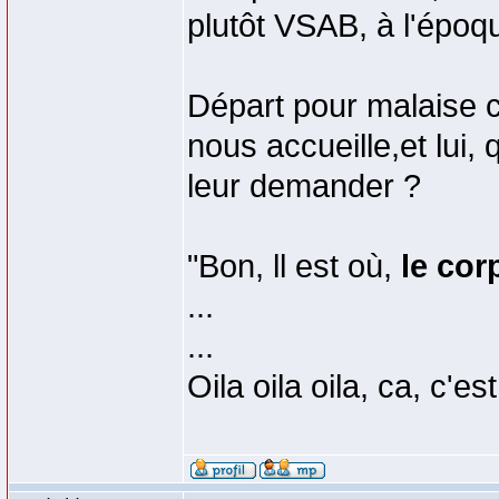
plutôt VSAB, à l'époqu
Départ pour malaise ca
nous accueille,et lui,
leur demander ?
"Bon, ll est où,
le co
...
...
Oila oila oila, ca, c'es