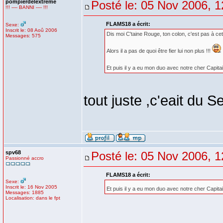
pompierdelextreme
Posté le: 05 Nov 2006, 1
!!! ---- BANNI ---- !!!
FLAMS18 a écrit:
Sexe:
Inscrit le: 08 Aoû 2006
Dis moi C'taine Rouge, ton colon, c'est pas à ce
Messages: 575
Alors il a pas de quoi être fier lui non plus !!!
Et puis il y a eu mon duo avec notre cher Capitai
tout juste ,c'eait du 
spv68
Posté le: 05 Nov 2006, 1
Passionné accro
FLAMS18 a écrit:
Sexe:
Inscrit le: 16 Nov 2005
Et puis il y a eu mon duo avec notre cher Capitai
Messages: 1885
Localisation: dans le fpt