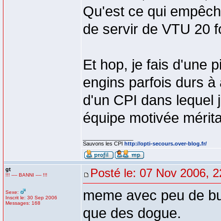
Qu'est ce qui empêc
de servir de VTU 20 f
Et hop, je fais d'une 
engins parfois durs à 
d'un CPI dans lequel 
équipe motivée méritai
_________________
Sauvons les CPI
http://opti-secours.over-blog.fr/
gt
Posté le: 07 Nov 2006, 2
!!! ---- BANNI ---- !!!
meme avec peu de buu
Sexe:
Inscrit le: 30 Sep 2006
Messages: 168
que des dogue.