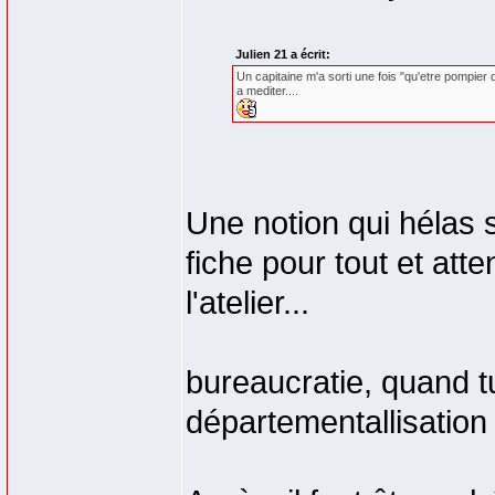
Julien 21 a écrit:
Un capitaine m'a sorti une fois "qu'etre pompier
a mediter....
Une notion qui hélas s
fiche pour tout et att
l'atelier...
bureaucratie, quand tu
départementallisation 