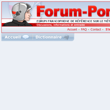
Accueil
FAQ
Contact
S'i
•
•
•