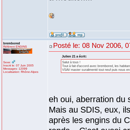
brembored
Posté le: 08 Nov 2006, 0
Référent ENGINS
Julien 21 a écrit:
Salut à tous !
Sexe:
Inscrit le: 07 Juin 2005
Tout à fait d'accord avec brembored, les habit
Messages: 12099
VSAV master suralimenté tout neuf puis nous en 
Localisation: Rhône-Alpes
eh oui, aberration du 
Mais au SDIS, eux, ils 
après les engins du C