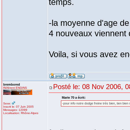
temps.
-la moyenne d'age de 
4 nouveaux viennent d
Voila, si vous avez e
brembored
Posté le: 08 Nov 2006, 0
Référent ENGINS
Marie 70 a écrit:
-pour info notre dodge freine très bien, tien bien 
Sexe:
Inscrit le: 07 Juin 2005
Messages: 12099
Localisation: Rhône-Alpes