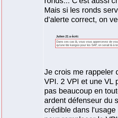
ronds... C'est aussi 
Mais si les ronds ser
d'alerte correct, on ver
Julien 21 a écrit:
Dans ces cas là, vous vous appercevez de vous 
qu'une tite kangoo pour les SAP, on serait là à t
Je crois me rappeler
VPI. 2 VPI et une VL 
pas beaucoup en tout
ardent défenseur du se
crédible dans l'usage