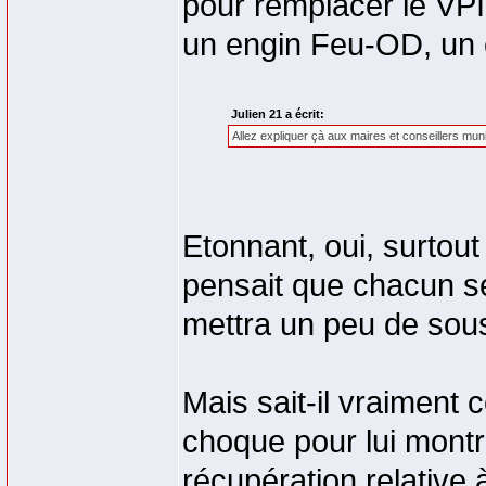
pour remplacer le VPI
un engin Feu-OD, un 
Julien 21 a écrit:
Allez expliquer çà aux maires et conseillers mu
Etonnant, oui, surtou
pensait que chacun se
mettra un peu de sous
Mais sait-il vraiment c
choque pour lui mont
récupération relative 