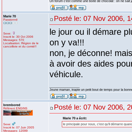
Un forum c'est comme une boîte de chocolat : on ne sait 
Marie 70
Posté le: 07 Nov 2006, 1
Passionné
le jour ou il démare p
Sexe:
Inscrit le: 30 Oct 2006
on y va!!!
Messages: 570
Localisation: Région de le
cancoillote et du comté!!
non, je déconne! mai
à avoir des aides pour
véhicule.
_________________
Jeune maman, inapte un petit bout de temps pour la bonn
brembored
Posté le: 07 Nov 2006, 2
Référent ENGINS
Marie 70 a écrit:
le principale pour nous, c'est qu'il démarre quand o
Sexe:
Inscrit le: 07 Juin 2005
Messages: 12099