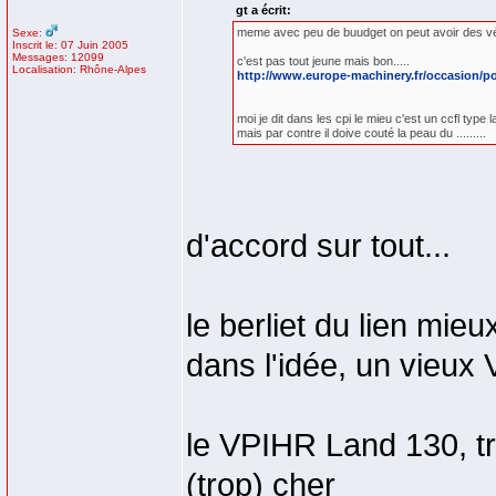
gt a écrit:
meme avec peu de buudget on peut avoir des vé
Sexe:
Inscrit le: 07 Juin 2005
Messages: 12099
c'est pas tout jeune mais bon.....
Localisation: Rhône-Alpes
http://www.europe-machinery.fr/occasion/por
moi je dit dans les cpi le mieu c'est un ccfl type
mais par contre il doive couté la peau du .........
d'accord sur tout...
le berliet du lien mie
dans l'idée, un vieux
le VPIHR Land 130, t
(trop) cher