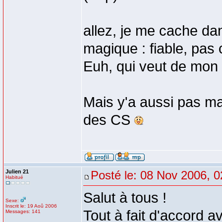
allez, je me cache dan
magique : fiable, pas 
Euh, qui veut de mo
Mais y'a aussi pas ma
des CS
Julien 21
Posté le: 08 Nov 2006, 0
Habitué
Salut à tous !
Sexe:
Inscrit le: 19 Aoû 2006
Tout à fait d'accord a
Messages: 141