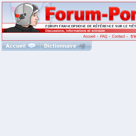
Accueil
FAQ
Contact
S'i
•
•
•