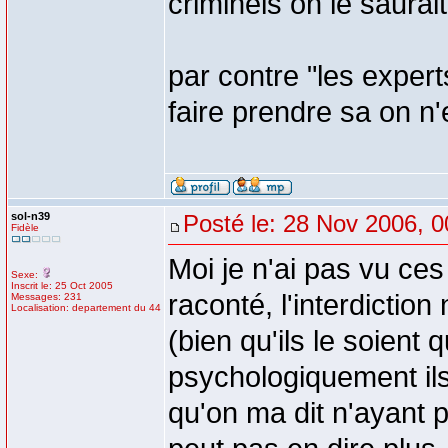
criminels on le saurait.
par contre "les exper
faire prendre sa on n'
sol-n39
Posté le: 28 Nov 2006, 0
Fidèle
Moi je n'ai pas vu ce
Sexe:
Inscrit le: 25 Oct 2005
raconté, l'interdiction 
Messages: 231
Localisation: departement du 44
(bien qu'ils le soien
psychologiquement ils
qu'on ma dit n'ayant p