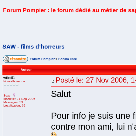
Forum Pompier : le forum dédié au métier de s
SAW - films d’horreurs
Forum Pompier
»
Forum libre
Auteur
wfire51
Posté le: 27 Nov 2006, 1
Nouvelle recrue
Salut
Sexe:
Inscrit le: 21 Sep 2006
Messages: 53
Localisation: 62
Pour info je suis une fi
contre mon ami, lui n'