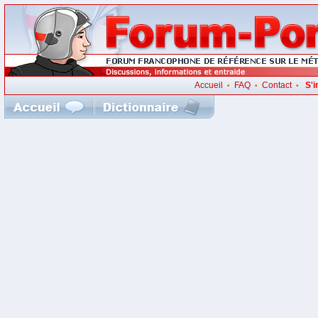
Accueil
FAQ
Contact
S'i
•
•
•