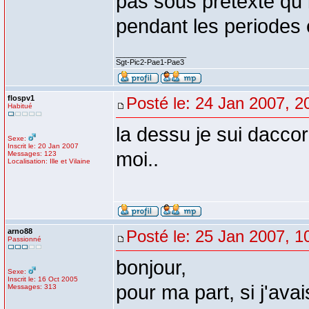
pas sous pretexte qu
pendant les periodes 
_________________
Sgt-Pic2-Pae1-Pae3
flospv1
Posté le: 24 Jan 2007, 2
Habitué
la dessu je sui daccor
Sexe:
Inscrit le: 20 Jan 2007
moi..
Messages: 123
Localisation: Ille et Vilaine
arno88
Posté le: 25 Jan 2007, 1
Passionné
bonjour,
Sexe:
Inscrit le: 16 Oct 2005
pour ma part, si j'av
Messages: 313