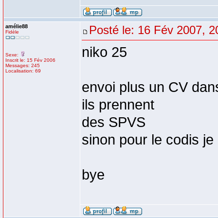
amélie88
Posté le: 16 Fév 2007, 2
Fidèle
niko 25
Sexe:
Inscrit le: 15 Fév 2006
Messages: 245
Localisation: 69
envoi plus un CV dans 
ils prennent
des SPVS
sinon pour le codis je
bye