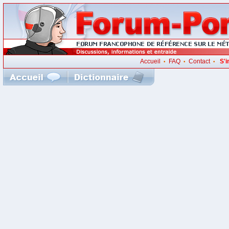
Accueil
FAQ
Contact
S'i
•
•
•