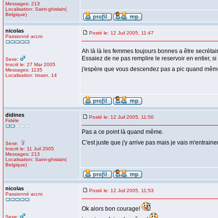
Messages: 213
Localisation: Saint-ghislain(
Belgique)
nicolas
Posté le: 12 Juil 2005, 11:47
Passionné accro
Ah là là les femmes toujours bonnes a être secrétai
Essaiez de ne pas remplire le reservoir en entier, s
Sexe:
Inscrit le: 27 Mar 2005
j'espère que vous descendez pas a pic quand même
Messages: 1135
Localisation: troarn, 14
didines
Posté le: 12 Juil 2005, 11:50
Fidèle
Pas a ce point là quand même.
C'est juste que j'y arrive pas mais je vais m'entraine
Sexe:
Inscrit le: 11 Juil 2005
Messages: 213
Localisation: Saint-ghislain(
Belgique)
nicolas
Posté le: 12 Juil 2005, 11:53
Passionné accro
Ok alors bon courage!
Sexe: