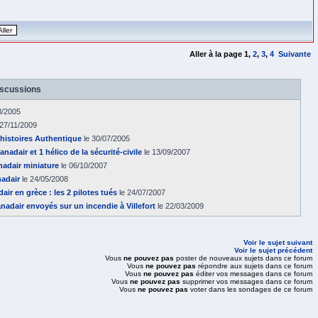
Aller à la page
1
,
2
,
3
,
4
Suivante
iscussions
8/2005
 27/11/2009
 histoires Authentique
le 30/07/2005
nadair et 1 hélico de la sécurité-civile
le 13/09/2007
adair miniature
le 06/10/2007
nadair
le 24/05/2008
air en grèce : les 2 pilotes tués
le 24/07/2007
nadair envoyés sur un incendie à Villefort
le 22/03/2009
Voir le sujet suivant
Voir le sujet précédent
Vous
ne pouvez pas
poster de nouveaux sujets dans ce forum
Vous
ne pouvez pas
répondre aux sujets dans ce forum
Vous
ne pouvez pas
éditer vos messages dans ce forum
Vous
ne pouvez pas
supprimer vos messages dans ce forum
Vous
ne pouvez pas
voter dans les sondages de ce forum