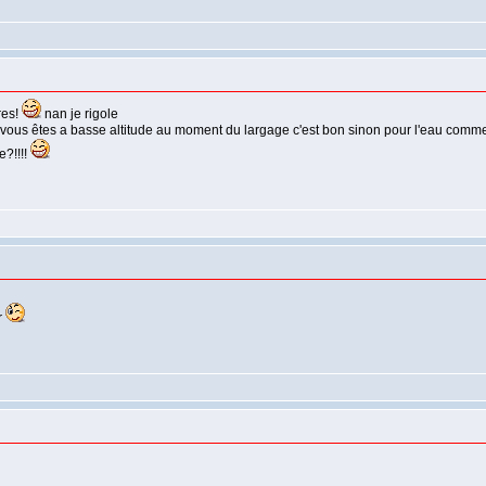
res!
nan je rigole
i vous êtes a basse altitude au moment du largage c'est bon sinon pour l'eau comme a
?!!!!
r