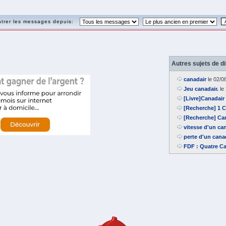
trer les messages depuis:
Autres sujets de d
canadair
le 02/0
Jeu canadair.
le
[Livre]Canadair
[Recherche] 1 Ca
[Recherche] Can
vitesse d'un ca
perte d'un canad
FDF : Quatre Ca