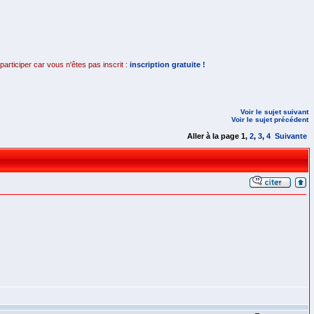
rticiper car vous n'êtes pas inscrit :
inscription gratuite !
Voir le sujet suivant
Voir le sujet précédent
Aller à la page
1
,
2
,
3
,
4
Suivante