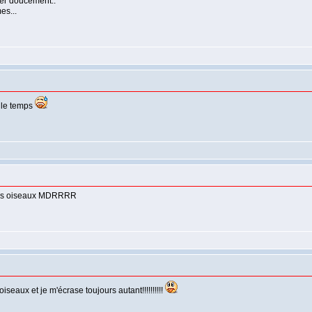
aller doucement..
es...
t le temps
is les oiseaux MDRRRR
oiseaux et je m'écrase toujours autant!!!!!!!!!!