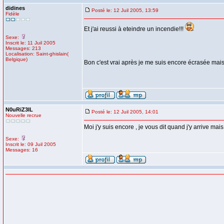
didines
Posté le: 12 Juil 2005, 13:59
Fidèle
Et j'ai reussi à eteindre un incendie!!!
Sexe:
Inscrit le: 11 Juil 2005
Messages: 213
Localisation: Saint-ghislain(
Belgique)
Bon c'est vrai après je me suis encore écrasée mai
N0uRiZ3lL
Posté le: 12 Juil 2005, 14:01
Nouvelle recrue
Moi j'y suis encore , je vous dit quand j'y arrive ma
Sexe:
Inscrit le: 09 Juil 2005
Messages: 16