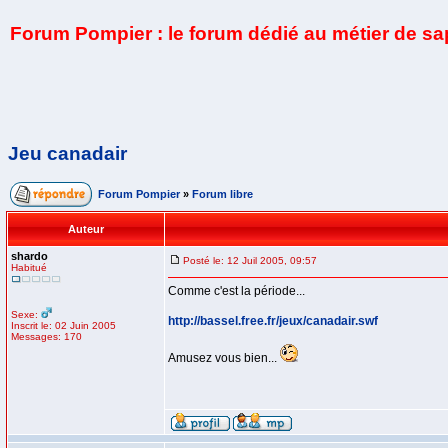
Forum Pompier : le forum dédié au métier de s
Jeu canadair
Forum Pompier
»
Forum libre
Auteur
shardo
Posté le: 12 Juil 2005, 09:57
Habitué
Comme c'est la période...
Sexe:
http://bassel.free.fr/jeux/canadair.swf
Inscrit le: 02 Juin 2005
Messages: 170
Amusez vous bien...