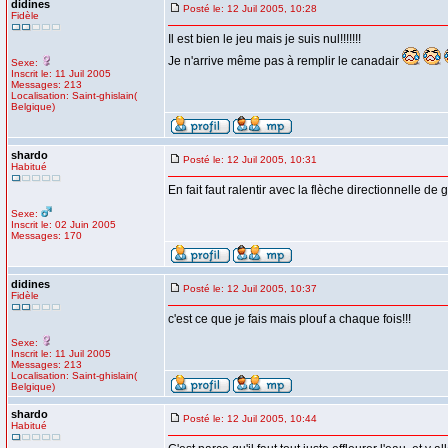
didines
Posté le: 12 Juil 2005, 10:28
Fidèle
Il est bien le jeu mais je suis nul!!!!!!!
Je n'arrive même pas à remplir le canadair
Sexe:
Inscrit le: 11 Juil 2005
Messages: 213
Localisation: Saint-ghislain(
Belgique)
shardo
Posté le: 12 Juil 2005, 10:31
Habitué
En fait faut ralentir avec la flèche directionnelle de
Sexe:
Inscrit le: 02 Juin 2005
Messages: 170
didines
Posté le: 12 Juil 2005, 10:37
Fidèle
c'est ce que je fais mais plouf a chaque fois!!!
Sexe:
Inscrit le: 11 Juil 2005
Messages: 213
Localisation: Saint-ghislain(
Belgique)
shardo
Posté le: 12 Juil 2005, 10:44
Habitué