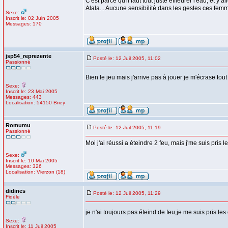
C'est parce qu'il faut tout juste effleurer l'eau, et y 
Alala... Aucune sensibilité dans les gestes ces femm
Sexe:
Inscrit le: 02 Juin 2005
Messages: 170
jsp54_reprezente
Posté le: 12 Juil 2005, 11:02
Passionné
Bien le jeu mais j'arrive pas à jouer je m'écrase tou
Sexe:
Inscrit le: 23 Mai 2005
Messages: 443
Localisation: 54150 Briey
Romumu
Posté le: 12 Juil 2005, 11:19
Passionné
Moi j'ai réussi a éteindre 2 feu, mais j'me suis pr
Sexe:
Inscrit le: 10 Mai 2005
Messages: 326
Localisation: Vierzon (18)
didines
Posté le: 12 Juil 2005, 11:29
Fidèle
je n'ai toujours pas éteind de feu,je me suis pris les 
Sexe:
Inscrit le: 11 Juil 2005