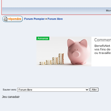
Mon
Forum Pompier
»
Forum libre
Sauter vers:
Jeu canadair