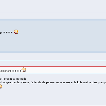
!!!!!!!!!!!!!
ntenant!!!!!!!!!!!!!!
on plus a ce point là
u bouges pas la vitesse, t'attebds de passer les oiseaux et la tu te met le plus près