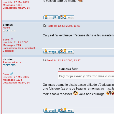
je vais en faire de même!
Inscrit le: 27 Mar 2005
Messages: 1135
Localisation: troarn, 14
didines
Posté le: 12 Juil 2005, 11:58
Fidèle
Ca y est j'ai evolué je m'ecrase dans le feu maintenant!
Sexe:
Inscrit le: 11 Juil 2005
Messages: 213
Localisation: Saint-ghislain(
Belgique)
nicolas
Posté le: 12 Juil 2005, 13:27
Passionné accro
didines a écrit:
Sexe:
Ca y est j'ai evolué je m'ecrase dans le feu mai
Inscrit le: 27 Mar 2005
Messages: 1135
Localisation: troarn, 14
Oui mais quand je disais basse altitude c'était pas n
une fois que t'as pris de l'eau tu remontes au max, t
moins t'as a repasser.
voilà bon courrage!