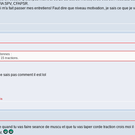
 FIA SPV, CFAPSR.
i m'a fait passer mes entretiens! Faut dire que niveau motivation, je sais ce que j
Rennes :
15 tractions.
 sais pas comment il est lol
is
 quand tu vas faire seance de muscu et que tu vas taper corde traction crois moi il
nt.