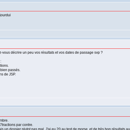
ojourdui
z-vous décrire un peu vos résultats et vos dates de passage svp ?
:
tions.
t bien passés.
ans de JSP.
embre.
7tractions par contre.
is un dossier plutot pas mal. J'ai eu 20 au test de morse, et de très bon résultats a