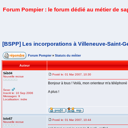
Forum Pompier : le forum dédié au métier de s
[BSPP] Les incorporations à Villeneuve-Saint-
Forum Pompier
»
Statuts du métier
Auteur
Séb04
Posté le: 01 Mar 2007, 10:30
Nouvelle recrue
Bonjour à tous ! Voilà, mon orienteur m'a téléphoné 
Sexe:
A plus !
Inscrit le: 10 Sep 2006
Messages: 9
Localisation: indre
lolo67
Posté le: 01 Mar 2007, 10:44
Nouvelle recrue