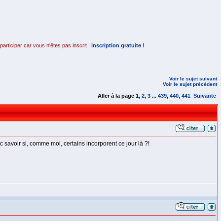
rticiper car vous n'êtes pas inscrit :
inscription gratuite !
Voir le sujet suivant
Voir le sujet précédent
Aller à la page
1
,
2
,
3
...
439
,
440
,
441
Suivante
c savoir si, comme moi, certains incorporent ce jour là ?!