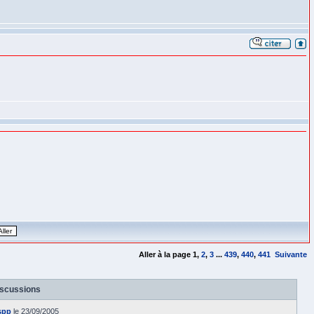
Aller à la page
1
,
2
,
3
...
439
,
440
,
441
Suivante
iscussions
spp
le 23/09/2005