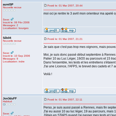
aurelSP
Posté le: 01 Mar 2007, 20:44
Nouvelle recrue
moi oci je rentre le 3 avril mon orienteur ma apelé 
Sexe:
Inscrit le: 06 Fév 2006
Messages: 2
Localisation: bourges
Séb04
Posté le: 01 Mar 2007, 21:21
Nouvelle recrue
Je sais que c'est pas trop mes oignons, mais pouve
Sexe:
Moi, je suis donc passé début septembre à Rennes 
Inscrit le: 10 Sep 2006
Palier 10 au Luc Léger, 19/20 au parcours et 15 trac
Messages: 9
Localisation: indre
Dans l'ensemble, les tests et les entretiens s'étaien
J'ai une Licence, l'AFPS, le brevet des cadets et 7 
Voilà !
Jon3duFF
Posté le: 01 Mar 2007, 22:11
Habitué
Perso, je suis aussi passé a Rennes, mais fin sept
J'ai eu aussi 10 au luc léger, 19 au parcours, mais 1
Sexe:
J'étais en STAPS quand j'ai passer mes tests et j'ava