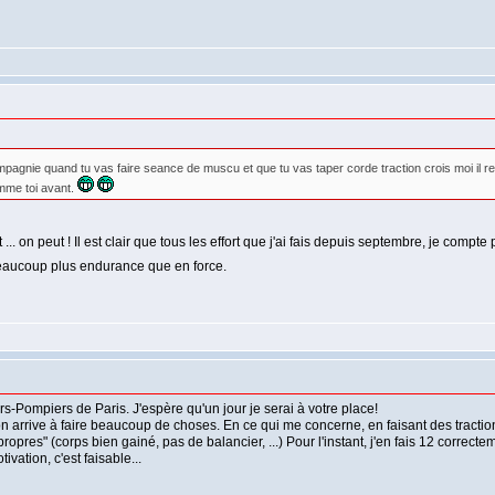
mpagnie quand tu vas faire seance de muscu et que tu vas taper corde traction crois moi il r
omme toi avant.
... on peut ! Il est clair que tous les effort que j'ai fais depuis septembre, je comp
eaucoup plus endurance que en force.
s-Pompiers de Paris. J'espère qu'un jour je serai à votre place!
 arrive à faire beaucoup de choses. En ce qui me concerne, en faisant des tractions a
propres" (corps bien gainé, pas de balancier, ...) Pour l'instant, j'en fais 12 correct
vation, c'est faisable...