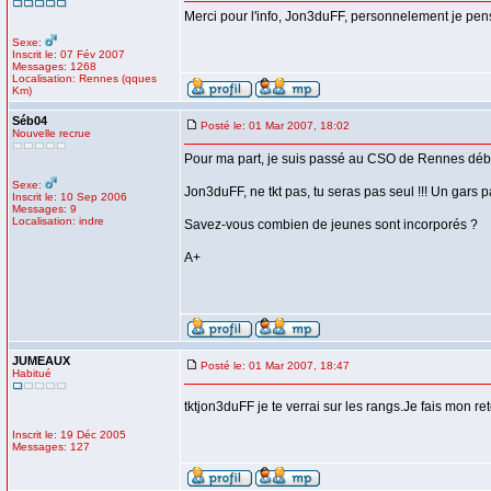
Merci pour l'info, Jon3duFF, personnelement je pense 
Sexe:
Inscrit le: 07 Fév 2007
Messages: 1268
Localisation: Rennes (qques
Km)
Séb04
Posté le: 01 Mar 2007, 18:02
Nouvelle recrue
Pour ma part, je suis passé au CSO de Rennes déb
Sexe:
Jon3duFF, ne tkt pas, tu seras pas seul !!! Un gars
Inscrit le: 10 Sep 2006
Messages: 9
Localisation: indre
Savez-vous combien de jeunes sont incorporés ?
A+
JUMEAUX
Posté le: 01 Mar 2007, 18:47
Habitué
tktjon3duFF je te verrai sur les rangs.Je fais mon re
Inscrit le: 19 Déc 2005
Messages: 127