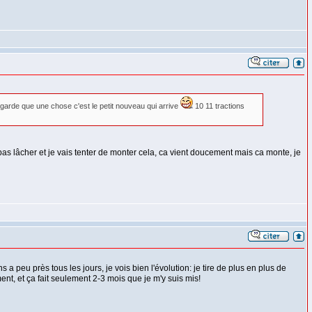
egarde que une chose c'est le petit nouveau qui arrive
10 11 tractions
te pas lâcher et je vais tenter de monter cela, ca vient doucement mais ca monte, je
 peu près tous les jours, je vois bien l'évolution: je tire de plus en plus de
ement, et ça fait seulement 2-3 mois que je m'y suis mis!