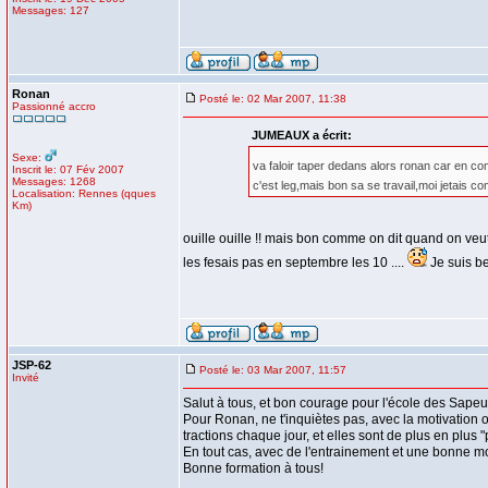
Messages: 127
Ronan
Posté le: 02 Mar 2007, 11:38
Passionné accro
JUMEAUX a écrit:
Sexe:
va faloir taper dedans alors ronan car en co
Inscrit le: 07 Fév 2007
Messages: 1268
c'est leg,mais bon sa se travail,moi jetais c
Localisation: Rennes (qques
Km)
ouille ouille !! mais bon comme on dit quand on veut 
les fesais pas en septembre les 10 ....
Je suis b
JSP-62
Posté le: 03 Mar 2007, 11:57
Invité
Salut à tous, et bon courage pour l'école des Sapeur
Pour Ronan, ne t'inquiètes pas, avec la motivation on
tractions chaque jour, et elles sont de plus en plus "
En tout cas, avec de l'entrainement et une bonne moti
Bonne formation à tous!