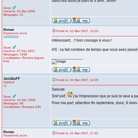
salut moi aussi je pars le 3 avril...enfin!
Sexe:
Inscrit le: 02 Mar 2006
Messages: 31
Ronan
Posté le: 01 Mar 2007, 13:20
Passionné accro
intéressant... !! bon courage à vous !
Sexe:
HS : ca fait combien de temps que vous avez passé
Inscrit le: 07 Fév 2007
Messages: 1268
_________________
Localisation: Rennes (qques
Km)
Jon3duFF
Posté le: 01 Mar 2007, 14:35
Habitué
Saloute.
Snif snif,
j'ai l'impression que je suis le seul a par
Sexe:
Inscrit le: 10 Déc 2006
Pour ma part, sélection fin septembre, donc, 6 mois
Messages: 98
Localisation: Bourges (18)
Ronan
Posté le: 01 Mar 2007, 17:32
Passionné accro