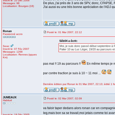
Inscrit le: 10 Déc 2006
De plus, j'ai près de 3 ans de SPV, donc, CFAPSE,
Messages: 98
Localisation: Bourges (18)
J'ai aussi eu une très bonne apréciation de l'ADJ qu
Ronan
Posté le: 01 Mar 2007, 22:12
Passionné accro
Séb04 a écrit:
Moi, je suis donc passé début septembre à 
Sexe:
Inscrit le: 07 Fév 2007
Palier 10 au Luc Léger, 19/20 au parcours et 
Messages: 1268
Localisation: Rennes (qques
Km)
pas mal !! 19 au parcours !!
En même temps je ne
par contre traction je suis à 10 ~ 11 moi ...
Dernière édition par Ronan le 01 Mar 2007, 22:13; édité 1 fo
JUMEAUX
Posté le: 02 Mar 2007, 02:09
Habitué
va faloir taper dedans alors ronan car en compagnie
leg,mais bon sa se travail,moi jetais comme toi ava
Inscrit le: 19 Déc 2005