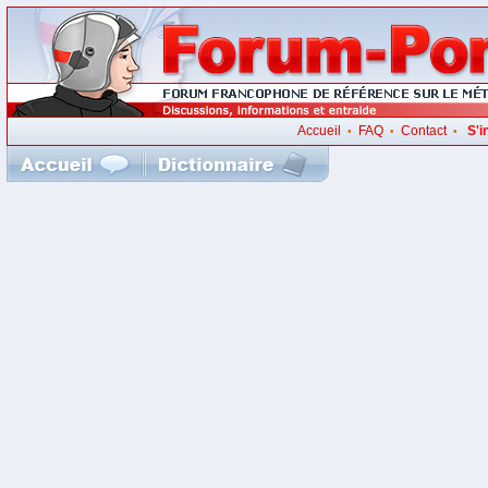
Accueil
FAQ
Contact
S'i
•
•
•