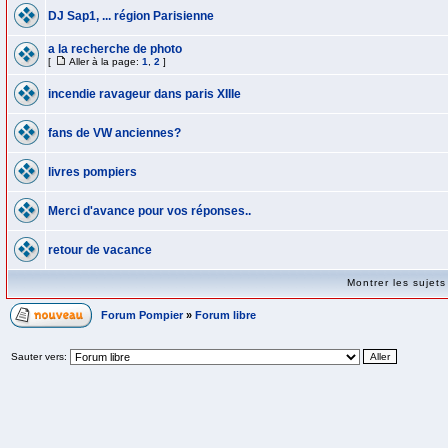
DJ Sap1, ... région Parisienne
a la recherche de photo
[
Aller à la page:
1
,
2
]
incendie ravageur dans paris XIIIe
fans de VW anciennes?
livres pompiers
Merci d'avance pour vos réponses..
retour de vacance
Montrer les sujet
Forum Pompier
»
Forum libre
Sauter vers: