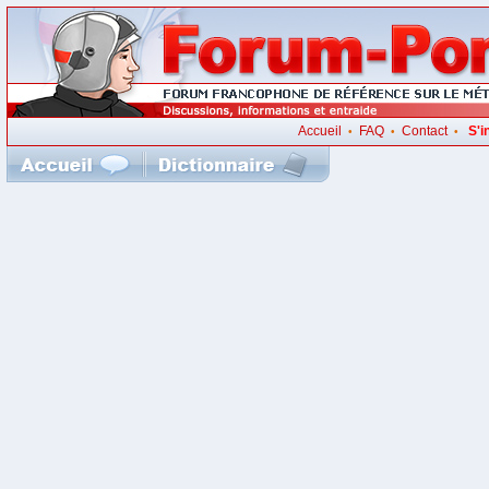
Accueil
FAQ
Contact
S'i
•
•
•