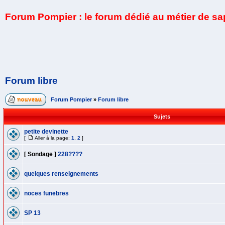
Forum Pompier : le forum dédié au métier de s
Forum libre
Forum Pompier
»
Forum libre
Sujets
petite devinette
[
Aller à la page:
1
,
2
]
[ Sondage ]
228????
quelques renseignements
noces funebres
SP 13