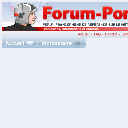
Accueil
FAQ
Contact
S'i
•
•
•