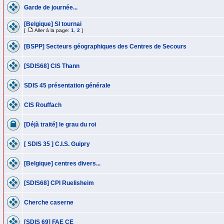
Garde de journée...
[Belgique] SI tournai
[
Aller à la page:
1
,
2
]
[BSPP] Secteurs géographiques des Centres de Secours
[SDIS68] CIS Thann
SDIS 45 présentation générale
CIS Rouffach
[Déjà traité] le grau du roi
[ SDIS 35 ] C.I.S. Guipry
[Belgique] centres divers...
[SDIS68] CPI Ruelisheim
Cherche caserne
[SDIS 69] FAE CE