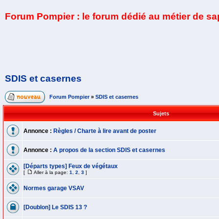
Forum Pompier : le forum dédié au métier de s
SDIS et casernes
Forum Pompier
»
SDIS et casernes
Sujets
Annonce :
Règles / Charte à lire avant de poster
Annonce :
A propos de la section SDIS et casernes
[Départs types] Feux de végétaux
[
Aller à la page:
1
,
2
,
3
]
Normes garage VSAV
[Doublon] Le SDIS 13 ?