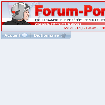
Accueil
FAQ
Contact
S'i
•
•
•