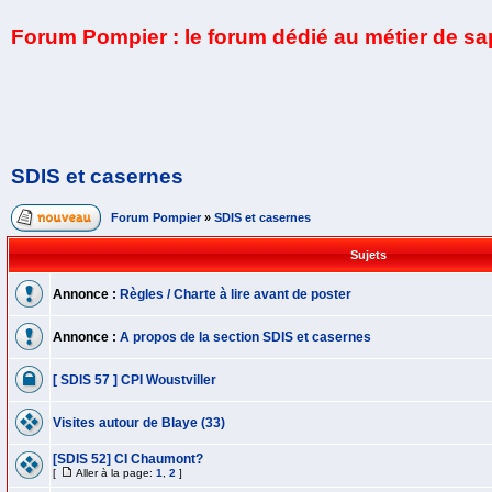
Forum Pompier : le forum dédié au métier de s
SDIS et casernes
Forum Pompier
»
SDIS et casernes
Sujets
Annonce :
Règles / Charte à lire avant de poster
Annonce :
A propos de la section SDIS et casernes
[ SDIS 57 ] CPI Woustviller
Visites autour de Blaye (33)
[SDIS 52] CI Chaumont?
[
Aller à la page:
1
,
2
]