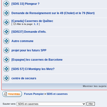
[SDIS 33] Plongeur ?
Demande de Renseignement sur le 49 (Cholet) et le 79 (Niort)
[Canada] Casernes de Québec
[
Aller à la page:
1
,
2
]
[SDIS37] Demande d'info.
Autre commune
projet pour les futurs SPP
[Espagne] les casernes de Barcelone
[SDIS 57] CI Montigny les Metz?
centre de secours
Montrer les sujet
Forum Pompier
»
SDIS et casernes
Sauter vers: