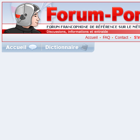
Accueil
FAQ
Contact
S'i
•
•
•