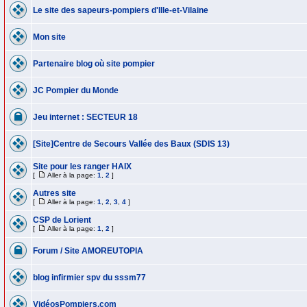
Le site des sapeurs-pompiers d'Ille-et-Vilaine
Mon site
Partenaire blog où site pompier
JC Pompier du Monde
Jeu internet : SECTEUR 18
[Site]Centre de Secours Vallée des Baux (SDIS 13)
Site pour les ranger HAIX
[
Aller à la page:
1
,
2
]
Autres site
[
Aller à la page:
1
,
2
,
3
,
4
]
CSP de Lorient
[
Aller à la page:
1
,
2
]
Forum / Site AMOREUTOPIA
blog infirmier spv du sssm77
VidéosPompiers.com