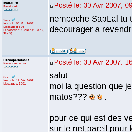
mattdu38
Posté le: 30 Avr 2007, 0
Passionné
nempeche SapLal tu 
Sexe:
Inscrit le: 02 Mar 2007
decourager a revendr
Messages: 586
Localisation: Grenoble-Lyon (
38-69)
Firedepartement
Posté le: 30 Avr 2007, 1
Passionné accro
salut
Sexe:
Inscrit le: 19 Fév 2007
moi la question que je
Messages: 1091
matos???
.
pour ce qui est des v
sur le net,pareil pour