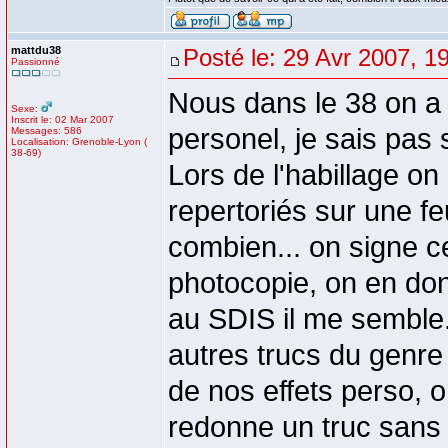
mattdu38
Posté le: 29 Avr 2007, 1
Passionné
Nous dans le 38 on a 
Sexe:
Inscrit le: 02 Mar 2007
personel, je sais pas
Messages: 586
Localisation: Grenoble-Lyon (
38-69)
Lors de l'habillage on
repertoriés sur une feu
combien... on signe ce
photocopie, on en do
au SDIS il me semble.
autres trucs du genr
de nos effets perso, 
redonne un truc sans 