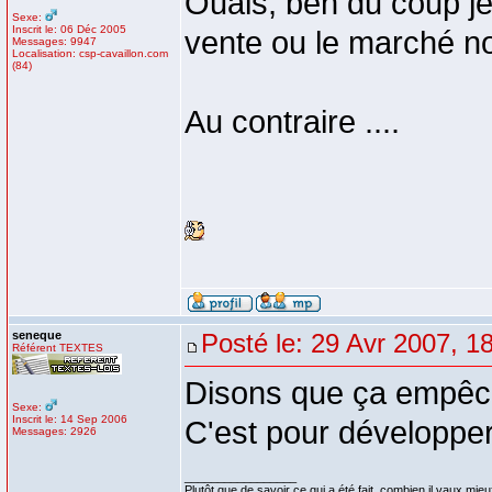
Ouais, ben du coup j
Sexe:
Inscrit le: 06 Déc 2005
vente ou le marché noi
Messages: 9947
Localisation: csp-cavaillon.com
(84)
Au contraire ....
seneque
Posté le: 29 Avr 2007, 1
Référent TEXTES
Disons que ça empêche
Sexe:
Inscrit le: 14 Sep 2006
C'est pour développer
Messages: 2926
_________________
Plutôt que de savoir ce qui a été fait, combien il vaux mieux