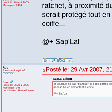
Inscrit le: 18 Aoû 2005
ratchet, à proximité d
Messages: 6464
serait protégé tout e
coiffe...
@+ Sap'Lal
Rob
Posté le: 29 Avr 2007, 2
Passionné impliqué
SapLal a écrit:
Sexe:
Et pourquoi ne pas "planquer" le code-barres derr
Inscrit le: 06 Aoû 2006
accessible en démontant la coiffe...
Messages: 998
Localisation: Haute-Savoie
@+ Sap'Lal