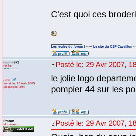
C'est quoi ces broder
_________________
Les règles du forum !
-----
Le site du CSP Cavaillon
--
nomm972
Posté le: 29 Avr 2007, 1
Fidèle
le jolie logo departeme
Sexe:
Inscrit le: 25 Aoû 2005
pompier 44 sur les po
Messages: 294
Proton
Posté le: 29 Avr 2007, 1
Modérateur