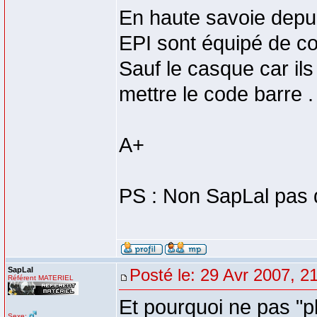
En haute savoie depui
EPI sont équipé de co
Sauf le casque car il
mettre le code barre .
A+
PS : Non SapLal pas d
SapLal
Posté le: 29 Avr 2007, 2
Référent MATERIEL
Et pourquoi ne pas "p
Sexe: