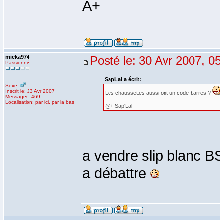
A+
micka974
Posté le: 30 Avr 2007, 0
Passionné
SapLal a écrit:
Sexe:
Inscrit le: 23 Avr 2007
Les chaussettes aussi ont un code-barres ?
Messages: 469
Localisation: par ici, par la bas
@+ Sap'Lal
a vendre slip blanc BS
a débattre