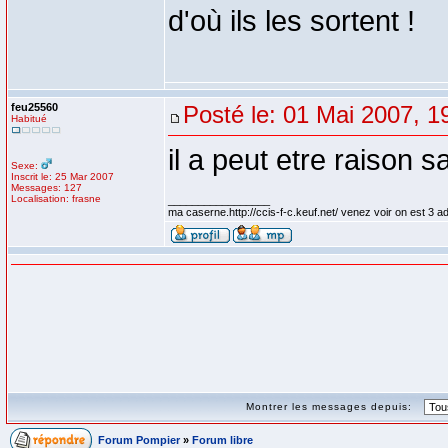
d'où ils les sortent !
feu25560
Posté le: 01 Mai 2007, 1
Habitué
il a peut etre raison s
Sexe:
Inscrit le: 25 Mar 2007
Messages: 127
Localisation: frasne
_________________
ma caserne.http://ccis-f-c.keuf.net/ venez voir on est 3 a
Montrer les messages depuis:
Forum Pompier
»
Forum libre