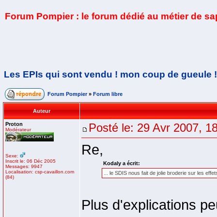
Forum Pompier : le forum dédié au métier de s
Les EPIs qui sont vendu ! mon coup de gueule !
Forum Pompier
»
Forum libre
Auteur
Proton
Posté le: 29 Avr 2007, 1
Modérateur
Re,
Sexe:
Inscrit le: 06 Déc 2005
Kodaly a écrit:
Messages: 9947
Localisation: csp-cavaillon.com
... le SDIS nous fait de jolie broderie sur les effe
(84)
Plus d'explications pe