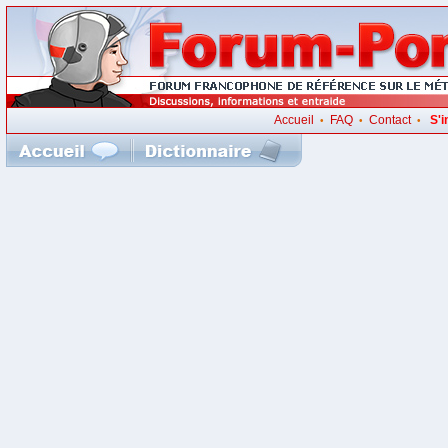
Accueil
FAQ
Contact
S'i
•
•
•