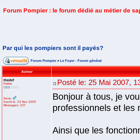
Forum Pompier : le forum dédié au métier de s
Par qui les pompiers sont il payés?
Forum Pompier
»
Le Foyer - Forum général
Auteur
thedef
Posté le: 25 Mai 2007, 1
Fidèle
Bonjour à tous, je vou
Sexe:
Inscrit le: 23 Nov 2005
professionnels et les 
Messages: 237
Ainsi que les fonctio