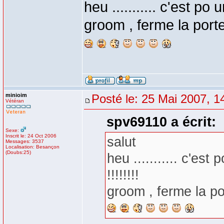
heu ........... c'est po
groom , ferme la porte st
minioim
Posté le: 25 Mai 2007, 1
Vétéran
spv69110 a écrit:
Sexe:
Inscrit le: 24 Oct 2006
salut
Messages: 3537
Localisation: Besançon
(Doubs:25)
heu ........... c'es
!!!!!!!!
groom , ferme la port