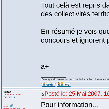
Tout celà est repris d
des collectivités territ
En résumé je vois qu
concours et ignorent p
a+
_________________
Plutôt que de savoir ce qui a été fait, combien il vaux mieux
Ronan
Posté le: 25 Mai 2007, 1
Passionné accro
Pour information...
Sexe:
Inscrit le: 07 Fév 2007