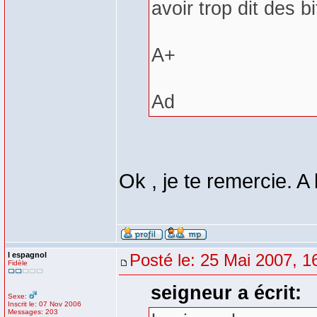
avoir trop dit des bi
A+
Ad
Ok , je te remercie. A
l espagnol
Posté le: 25 Mai 2007, 1
Fidèle
seigneur a écrit:
Sexe:
Inscrit le: 07 Nov 2006
Messages: 203