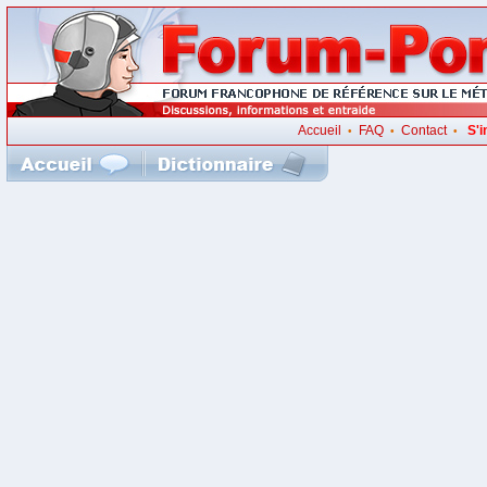
Accueil
FAQ
Contact
S'i
•
•
•