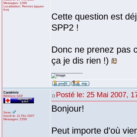
Messages: 1268
Localisation: Rennes (qques
Km)
Cette question est d
SPP2 !
Donc ne prenez pas cet
ça je dis rien !)
_________________
Carabinix
Posté le: 25 Mai 2007, 1
Référent SAP
Bonjour!
Sexe:
Inscrit le: 11 Fév 2007
Messages: 2358
Peut importe d'où vien