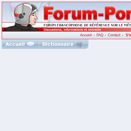
Accueil
FAQ
Contact
S'i
•
•
•