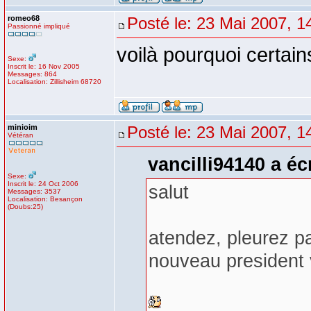
romeo68
Posté le: 23 Mai 2007, 1
Passionné impliqué
voilà pourquoi certai
Sexe:
Inscrit le: 16 Nov 2005
Messages: 864
Localisation: Zillisheim 68720
minioim
Posté le: 23 Mai 2007, 1
Vétéran
vancilli94140 a écr
Sexe:
Inscrit le: 24 Oct 2006
salut
Messages: 3537
Localisation: Besançon
(Doubs:25)
atendez, pleurez pa
nouveau president v