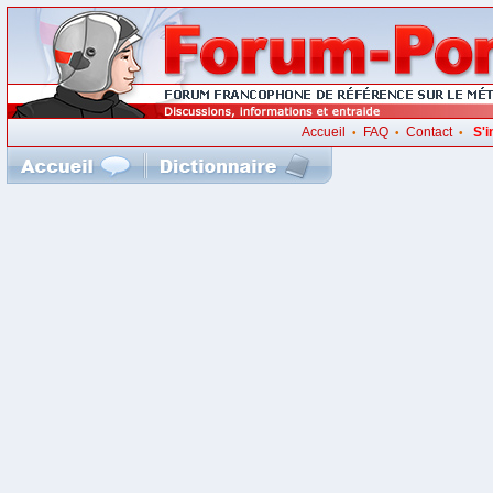
Accueil
FAQ
Contact
S'i
•
•
•