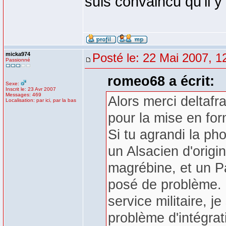
suis convaincu qu'il y
micka974
Posté le: 22 Mai 2007, 1
Passionné
romeo68 a écrit:
Sexe:
Inscrit le: 23 Avr 2007
Messages: 469
Alors merci deltafr
Localisation: par ici, par la bas
pour la mise en fo
Si tu agrandi la pho
un Alsacien d'origi
magrébine, et un P
posé de problème. 
service militaire, j
problème d'intégrat