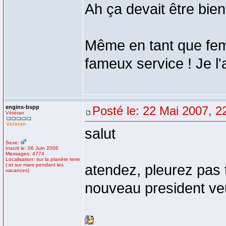
Ah ça devait être bien
Même en tant que femm
fameux service ! Je l'a
engins-bspp
Posté le: 22 Mai 2007, 2
Vétéran
salut
Sexe:
Inscrit le: 06 Juin 2006
Messages: 4774
Localisation: sur la planète terre
( et sur mars pendant les
atendez, pleurez pas t
vacances)
nouveau president veu