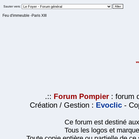
Sauter vers:
Feu d'immeuble -Paris XIII
.::
Forum Pompier
: forum d
Création / Gestion :
Evoclic
- Cop
Ce forum est destiné au
Tous les logos et marque
Toute copie entière ou partielle de ce s