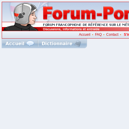
Accueil
FAQ
Contact
S'i
•
•
•