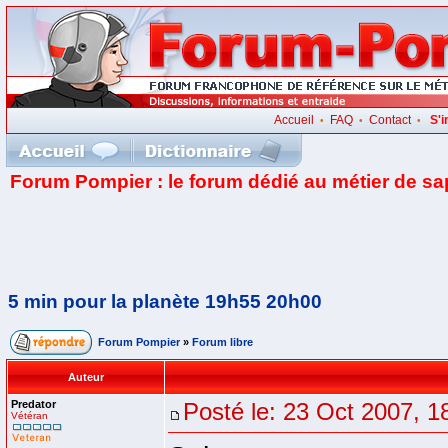
Accueil
FAQ
Contact
S'i
•
•
•
Forum Pompier : le forum dédié au métier de s
5 min pour la planète 19h55 20h00
Forum Pompier
»
Forum libre
Auteur
Predator
Posté le: 23 Oct 2007, 1
Vétéran