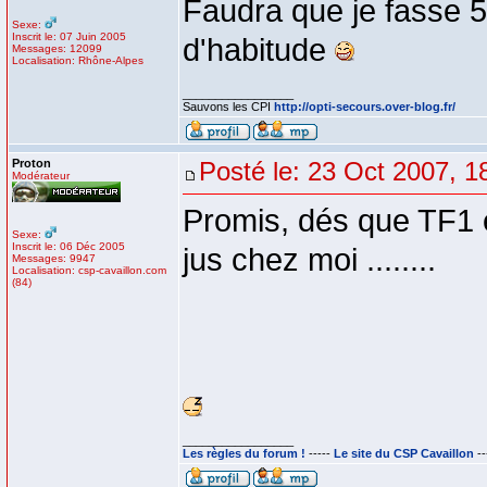
Faudra que je fasse 5
Sexe:
Inscrit le: 07 Juin 2005
d'habitude
Messages: 12099
Localisation: Rhône-Alpes
_________________
Sauvons les CPI
http://opti-secours.over-blog.fr/
Proton
Posté le: 23 Oct 2007, 1
Modérateur
Promis, dés que TF1 e
Sexe:
Inscrit le: 06 Déc 2005
jus chez moi ........
Messages: 9947
Localisation: csp-cavaillon.com
(84)
_________________
Les règles du forum !
-----
Le site du CSP Cavaillon
--