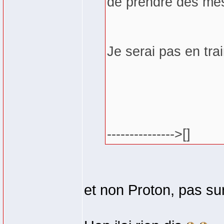
de prendre des mesu
Je serai pas en trai
--------------->[]
et non Proton, pas sur 