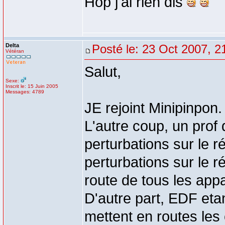
Hop j'ai rien dis
Delta
Posté le: 23 Oct 2007, 2
Vétéran
Salut,
Sexe:
Inscrit le: 15 Juin 2005
Messages: 4789
JE rejoint Minipinpon.
L'autre coup, un prof
perturbations sur le 
perturbations sur le 
route de tous les appa
D'autre part, EDF etan
mettent en routes les