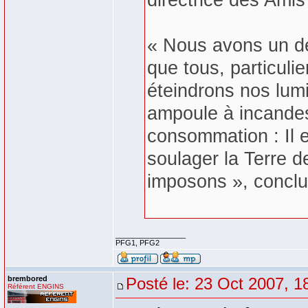
directrice des Amis 
« Nous avons un dé
que tous, particulie
éteindrons nos lum
ampoule à incande
consommation : Il e
soulager la Terre d
imposons », conclu
_________________
PFG1, PFG2
brembored
Posté le: 23 Oct 2007, 1
Référent ENGINS