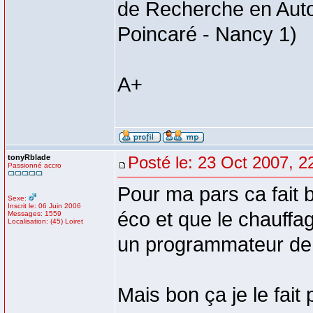
de Recherche en Auto
Poincaré - Nancy 1)
A+
tonyRblade
Posté le: 23 Oct 2007, 2
Passionné accro
Pour ma pars ca fait
Sexe:
Inscrit le: 06 Juin 2006
éco et que le chauffa
Messages: 1559
Localisation: (45) Loiret
un programmateur de z
Mais bon ça je le fait