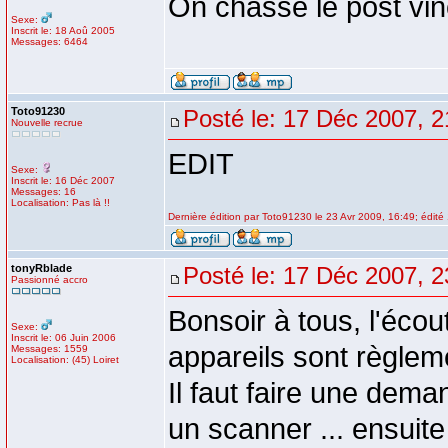
On chasse le post vi
Sexe:
Inscrit le: 18 Aoû 2005
Messages: 6464
Toto91230
Posté le: 17 Déc 2007, 2
Nouvelle recrue
EDIT
Sexe:
Inscrit le: 16 Déc 2007
Messages: 16
Localisation: Pas là !!
Dernière édition par Toto91230 le 23 Avr 2009, 16:49; édité 
tonyRblade
Posté le: 17 Déc 2007, 2
Passionné accro
Bonsoir à tous, l'écout
Sexe:
Inscrit le: 06 Juin 2006
appareils sont règlem
Messages: 1559
Localisation: (45) Loiret
Il faut faire une dema
un scanner ... ensuite