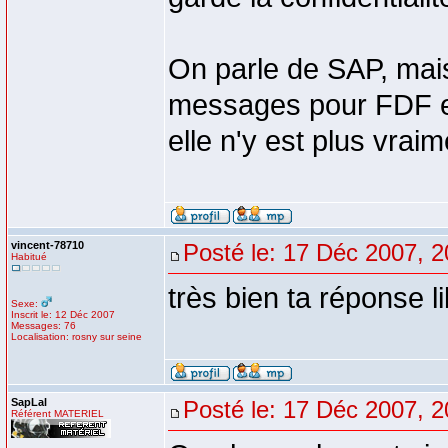
On parle de SAP, mais 
messages pour FDF et 
elle n'y est plus vraim
vincent-78710
Posté le: 17 Déc 2007, 2
Habitué
très bien ta réponse l
Sexe:
Inscrit le: 12 Déc 2007
Messages: 76
Localisation: rosny sur seine
SapLal
Posté le: 17 Déc 2007, 2
Référent MATERIEL