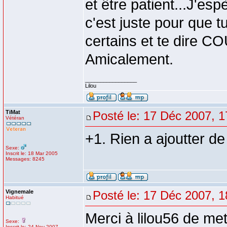
et être patient...J'e
c'est juste pour que 
certains et te dire C
Amicalement.
_________________
Lilou
TiMat
Posté le: 17 Déc 2007, 1
Vétéran
+1. Rien a ajoutter de
Sexe:
Inscrit le: 18 Mar 2005
Messages: 8245
Vignemale
Posté le: 17 Déc 2007, 1
Habitué
Merci à lilou56 de met
Sexe:
Inscrit le: 24 Nov 2007