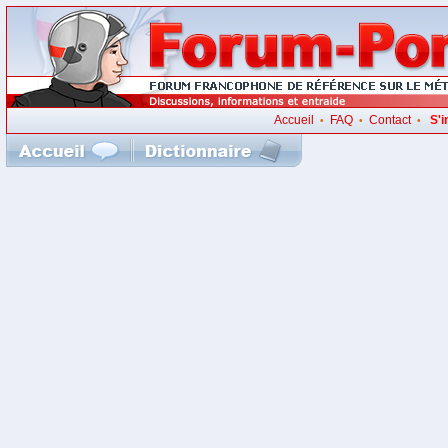
Accueil
FAQ
Contact
S'i
•
•
•