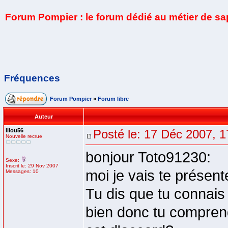
Forum Pompier : le forum dédié au métier de s
Fréquences
Forum Pompier
»
Forum libre
Auteur
lilou56
Posté le: 17 Déc 2007, 1
Nouvelle recrue
bonjour Toto91230:
Sexe:
Inscrit le: 29 Nov 2007
moi je vais te présen
Messages: 10
Tu dis que tu connais 
bien donc tu compren