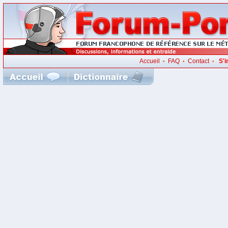
Accueil
FAQ
Contact
S'i
•
•
•