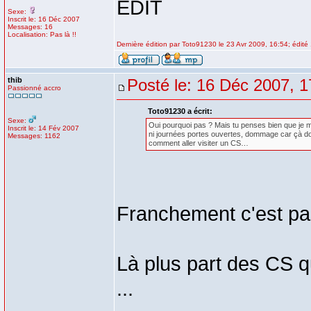
EDIT
Sexe:
Inscrit le: 16 Déc 2007
Messages: 16
Localisation: Pas là !!
Dernière édition par Toto91230 le 23 Avr 2009, 16:54; édité 
thib
Posté le: 16 Déc 2007, 1
Passionné accro
Toto91230 a écrit:
Sexe:
Oui pourquoi pas ? Mais tu penses bien que je 
Inscrit le: 14 Fév 2007
ni journées portes ouvertes, dommage car çà doit
Messages: 1162
comment aller visiter un CS…
Franchement c'est pas
Là plus part des CS qu
...