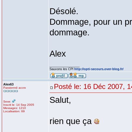
Désolé.
Dommage, pour un premi
dommage.
Alex
_________________
Sauvons les CPI
http://opti-secours.over-blog.fr/
Alex63
Posté le: 16 Déc 2007, 1
Passionné accro
Salut,
Sexe:
Inscrit le: 14 Sep 2005
Messages: 1210
Localisation: 69
rien que ça