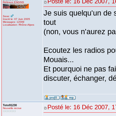
Posté le: 16 Déc 2007, 1
Référent ENGINS
Je suis quelqu'un de 
Sexe:
Inscrit le: 07 Juin 2005
tout
Messages: 12099
Localisation: Rhône-Alpes
(non, vous n'aurez p
Ecoutez les radios po
Mouais...
Et pourquoi ne pas fai
discuter, échanger, d
Toto91230
Posté le: 16 Déc 2007, 1
Nouvelle recrue