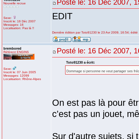
Posté le: 16 Déc 2007, 1
Nouvelle recrue
EDIT
Sexe:
Inscrit le: 16 Déc 2007
Messages: 16
Localisation: Pas là !!
Dernière édition par Toto91230 le 23 Avr 2009, 16:54; édité 
brembored
Posté le: 16 Déc 2007, 1
Référent ENGINS
Toto91230 a écrit:
Sexe:
Dommage si personne ne veut partager ses fréq
Inscrit le: 07 Juin 2005
Messages: 12099
Localisation: Rhône-Alpes
On est pas là pour êtr
c'est pas un jouet, m
Sur d'autre sujets, si