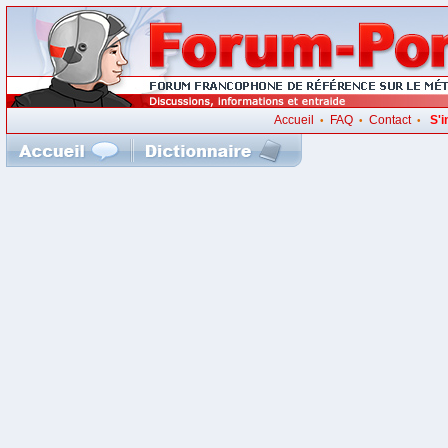
Accueil
FAQ
Contact
S'i
•
•
•