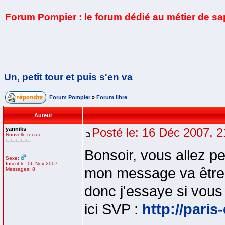
Forum Pompier : le forum dédié au métier de s
Un, petit tour et puis s'en va
Forum Pompier
»
Forum libre
Auteur
yanniks
Posté le: 16 Déc 2007, 2
Nouvelle recrue
Bonsoir, vous allez p
Sexe:
Inscrit le: 06 Nov 2007
mon message va être 
Messages: 8
donc j'essaye si vous 
ici SVP :
http://paris-