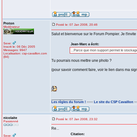
Proton
Posté le: 07 Jan 2008, 20:46
Modérateur
Salut et bienvenue sur le Forum Pompier. Je t'invit
Sexe:
Jean-Marc a écrit:
Inscrit le: 06 Déc 2005
Messages: 9947
...Parce que mon support permet le stockage 
Localisation: csp-cavaillon.com
(84)
Tu pourrais nous mettre une photo ?
(pour savoir comment faire, voir le lien dans ma sig
_________________
Les règles du forum !
-----
Le site du CSP Cavaillon
--
nicolaite
Posté le: 07 Jan 2008, 23:32
Passionné
Re...
Citation:
Sexe: