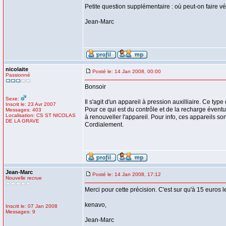
Petite question supplémentaire : où peut-on faire vé
Jean-Marc
nicolaite
Posté le: 14 Jan 2008, 00:00
Passionné
Bonsoir
Sexe:
Il s'agit d'un appareil à pression auxilliaire. Ce ty
Inscrit le: 23 Avr 2007
Pour ce qui est du contrôle et de la recharge évent
Messages: 403
Localisation: CS ST NICOLAS
à renouveller l'appareil. Pour info, ces appareils sont
DE LA GRAVE
Cordialement.
Jean-Marc
Posté le: 14 Jan 2008, 17:12
Nouvelle recrue
Merci pour cette précision. C'est sur qu'à 15 euros l
kenavo,
Inscrit le: 07 Jan 2008
Messages: 9
Jean-Marc