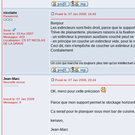
nicolaite
Posté le: 07 Jan 2008, 16:40
Passionné
Bonjour
Les extincteurs sont fixés droit, parce que le support
Sexe:
Trève de plaisanterie, plusieurs raisons à la fixation
Inscrit le: 23 Avr 2007
- un extincteur à pression auxillaire couché peut se 
Messages: 403
Localisation: CS ST NICOLAS
- en principe on couche un extincteur vide, pour le re
DE LA GRAVE
Ceci dit, rien n'empêche de coucher un extinteur à 
Cordialement
_________________
Un con qui marche ira toujours plus loin qu'un intellectuel a
Jean-Marc
Posté le: 07 Jan 2008, 20:24
Nouvelle recrue
OK, merci pour cette précision
Inscrit le: 07 Jan 2008
Parce que mon support permet le stockage horizon
Messages: 9
Ca serait pour le planquer sous mon bar de cuisine,
kenavo,
Jean-Marc