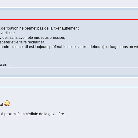
 de fixation ne permet pas de la fixer autrement...
 verticale:
vider, sans avoir été mis sous pression;
pérer et le faire recharger.
poudre, même s'il est toujours préférable de le stocker debout (stockage dans un vé
ssis ...
tal
 à proximité immédiate de la gazinière.