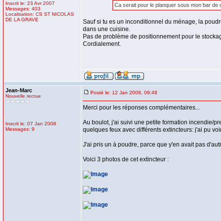
Inscrit le: 23 Avr 2007
Ca serait pour le planquer sous mon bar de c
Messages: 403
Localisation: CS ST NICOLAS
DE LA GRAVE
Sauf si tu es un inconditionnel du ménage, la poud
dans une cuisine.
Pas de problème de positionnement pour le stocka
Cordialement.
Jean-Marc
Posté le: 12 Jan 2008, 09:48
Nouvelle recrue
Merci pour les réponses complémentaires...
Au boulot, j'ai suivi une petite formation incendie/p
Inscrit le: 07 Jan 2008
Messages: 9
quelques feux avec différents extincteurs: j'ai pu v
J'ai pris un à poudre, parce que y'en avait pas d'autr
Voici 3 photos de cet extincteur :