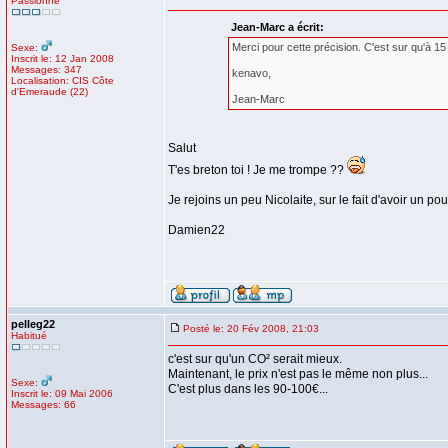
Passionné
Jean-Marc a écrit:
Merci pour cette précision. C'est sur qu'à 15
Sexe:
Inscrit le: 12 Jan 2008
Messages: 347
kenavo,
Localisation: CIS Côte
d'Emeraude (22)
Jean-Marc
Salut
T'es breton toi ! Je me trompe ??
Je rejoins un peu Nicolaite, sur le fait d'avoir un po
Damien22
pelleg22
Posté le: 20 Fév 2008, 21:03
Habitué
c'est sur qu'un CO² serait mieux.
Maintenant, le prix n'est pas le même non plus...
Sexe:
C'est plus dans les 90-100€...
Inscrit le: 09 Mai 2006
Messages: 66