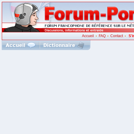
Accueil
FAQ
Contact
S'i
•
•
•