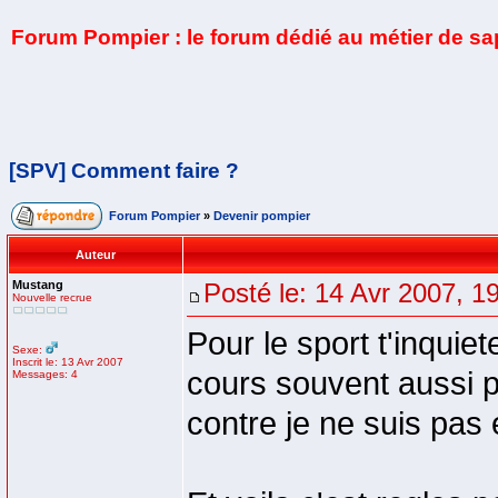
Forum Pompier : le forum dédié au métier de s
[SPV] Comment faire ?
Forum Pompier
»
Devenir pompier
Auteur
Mustang
Posté le: 14 Avr 2007, 1
Nouvelle recrue
Pour le sport t'inquiet
Sexe:
Inscrit le: 13 Avr 2007
cours souvent aussi p
Messages: 4
contre je ne suis pas 