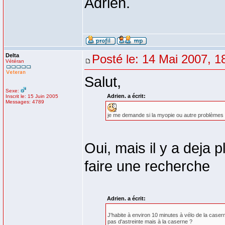
Adrien.
Delta
Posté le: 14 Mai 2007, 1
Vétéran
Salut,
Sexe:
Adrien. a écrit:
Inscrit le: 15 Juin 2005
Messages: 4789
je me demande si la myopie ou autre problèmes 
Oui, mais il y a deja p
faire une recherche
Adrien. a écrit:
J'habite à environ 10 minutes à vélo de la case
pas d'astreinte mais à la caserne ?