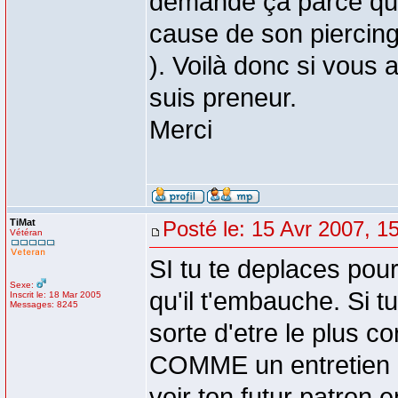
demande ça parce qu'u
cause de son piercing 
). Voilà donc si vous
suis preneur.
Merci
TiMat
Posté le: 15 Avr 2007, 1
Vétéran
SI tu te deplaces pou
Sexe:
qu'il t'embauche. Si tu
Inscrit le: 18 Mar 2005
Messages: 8245
sorte d'etre le plus co
COMME un entretien d
voir ton futur patron e