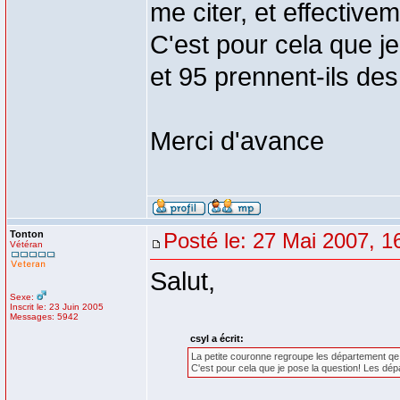
me citer, et effectivem
C'est pour cela que j
et 95 prennent-ils de
Merci d'avance
Tonton
Posté le: 27 Mai 2007, 1
Vétéran
Salut,
Sexe:
Inscrit le: 23 Juin 2005
Messages: 5942
csyl a écrit:
La petite couronne regroupe les département qe tu
C'est pour cela que je pose la question! Les dé