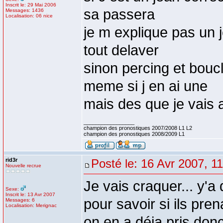
Inscrit le: 29 Mai 2006
sa passera
Messages: 1436
Localisation: 06 nice
je m explique pas un 
tout delaver
sinon percing et boucl
meme si j en ai une
mais des que je vais a
_________________
champion des pronostiques 2007/2008 L1 L2
champion des pronostiques 2008/2009 L1
rid3r
Posté le: 16 Avr 2007, 1
Nouvelle recrue
Je vais craquer... y'a
Sexe:
Inscrit le: 13 Avr 2007
pour savoir si ils pren
Messages: 6
Localisation: Merignac
on en a déja pris don