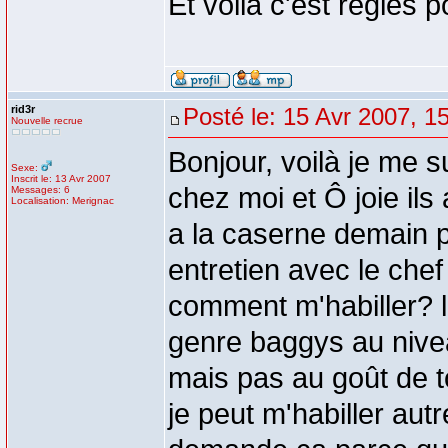
Et voila c'est regles p
rid3r
Posté le: 15 Avr 2007, 1
Nouvelle recrue
Bonjour, voilà je me 
Sexe:
Inscrit le: 13 Avr 2007
chez moi et Ô joie il
Messages: 6
Localisation: Merignac
a la caserne demain p
entretien avec le che
comment m'habiller? lo
genre baggys au nivea
mais pas au goût de t
je peut m'habiller autr