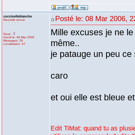
coccinelleblanche
Posté le: 08 Mar 2006, 2
Nouvelle recrue
Mille excuses je ne le
Sexe:
Inscrit le: 08 Mar 2006
même..
Messages: 28
Localisation: 47
je patauge un peu ce 
caro
et oui elle est bleue 
Edit TiMat: quand tu as plusi