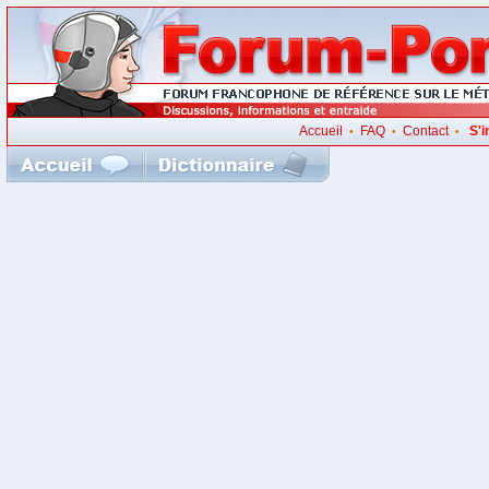
Accueil
FAQ
Contact
S'i
•
•
•