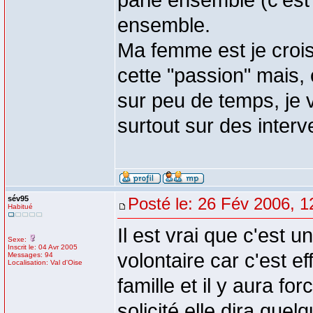
parlé ensemble (c'est
ensemble.
Ma femme est je crois
cette "passion" mais,
sur peu de temps, je 
surtout sur des interv
sév95
Posté le: 26 Fév 2006, 1
Habitué
Il est vrai que c'est 
Sexe:
Inscrit le: 04 Avr 2005
volontaire car c'est 
Messages: 94
Localisation: Val d'Oise
famille et il y aura 
solicité elle dira quel