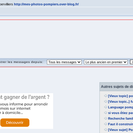
ervilliers
http://mes-photos-pompiers.over-blog.fr/
trer les messages depuis:
Autres sujets de d
[Vieux topic] 
[Vieux topic..] 
Language pomp
si vous étiez p
Recherche fami
Faut il constru
[Vieux sujet] P