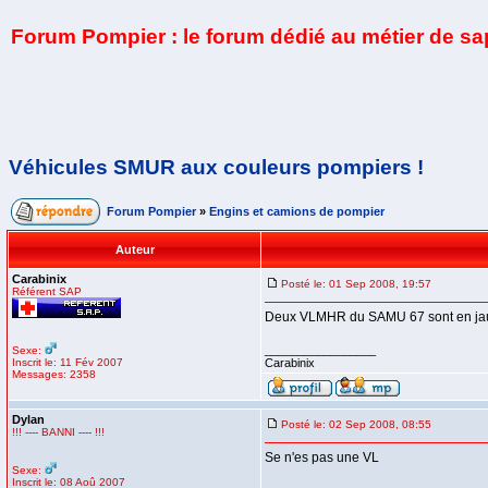
Forum Pompier : le forum dédié au métier de s
Véhicules SMUR aux couleurs pompiers !
Forum Pompier
»
Engins et camions de pompier
Auteur
Carabinix
Posté le: 01 Sep 2008, 19:57
Référent SAP
Deux VLMHR du SAMU 67 sont en jau
_________________
Sexe:
Inscrit le: 11 Fév 2007
Carabinix
Messages: 2358
Dylan
Posté le: 02 Sep 2008, 08:55
!!! ---- BANNI ---- !!!
Se n'es pas une VL
Sexe:
Inscrit le: 08 Aoû 2007