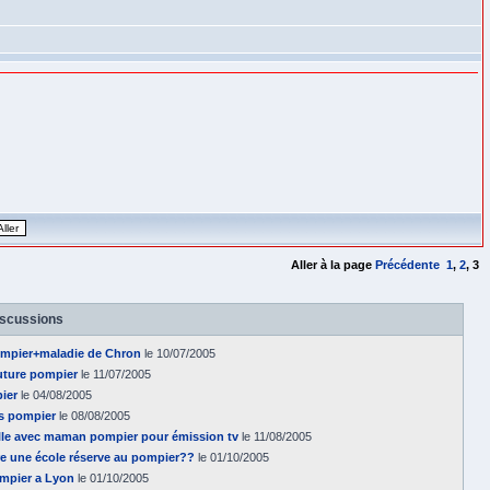
Aller à la page
Précédente
1
,
2
,
3
iscussions
pompier+maladie de Chron
le 10/07/2005
future pompier
le 11/07/2005
ier
le 04/08/2005
as pompier
le 08/08/2005
lle avec maman pompier pour émission tv
le 11/08/2005
ire une école réserve au pompier??
le 01/10/2005
ompier a Lyon
le 01/10/2005