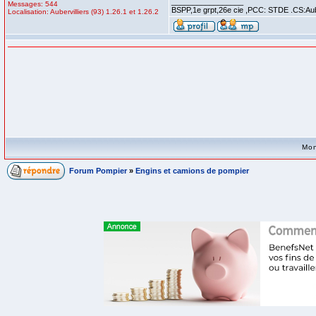
_________________
Messages: 544
BSPP,1e grpt,26e cie ,PCC: STDE .CS:Aub
Localisation: Aubervilliers (93) 1.26.1 et 1.26.2
Mon
Forum Pompier
»
Engins et camions de pompier