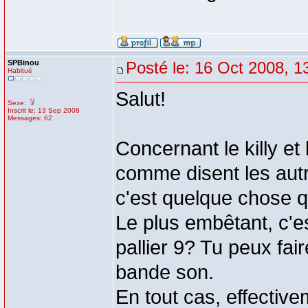
SPBinou
Posté le: 16 Oct 2008, 1
Habitué
Salut!
Sexe:
Inscrit le: 13 Sep 2008
Messages: 62
Concernant le killy et 
comme disent les autr
c'est quelque chose q
Le plus embêtant, c'est
pallier 9? Tu peux fai
bande son.
En tout cas, effective