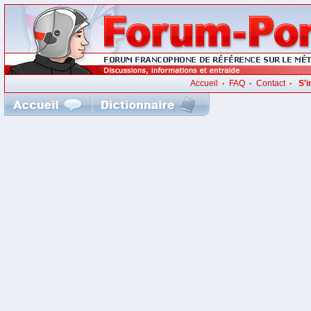
Accueil
FAQ
Contact
S'i
•
•
•