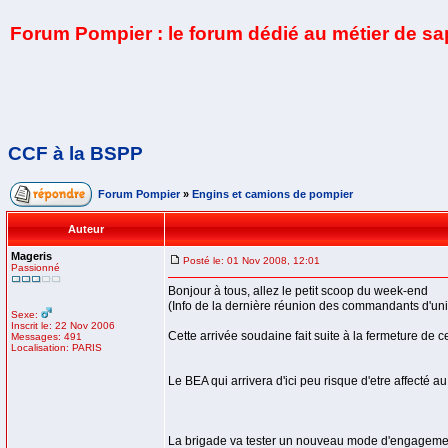
Forum Pompier : le forum dédié au métier de s
CCF à la BSPP
Forum Pompier
»
Engins et camions de pompier
Auteur
Mageris
Posté le: 01 Nov 2008, 12:01
Passionné
Bonjour à tous, allez le petit scoop du week-end
(Info de la dernière réunion des commandants d'unit
Sexe:
Inscrit le: 22 Nov 2006
Cette arrivée soudaine fait suite à la fermeture de c
Messages: 491
Localisation: PARIS
Le BEA qui arrivera d'ici peu risque d'etre affec
La brigade va tester un nouveau mode d'engagemen