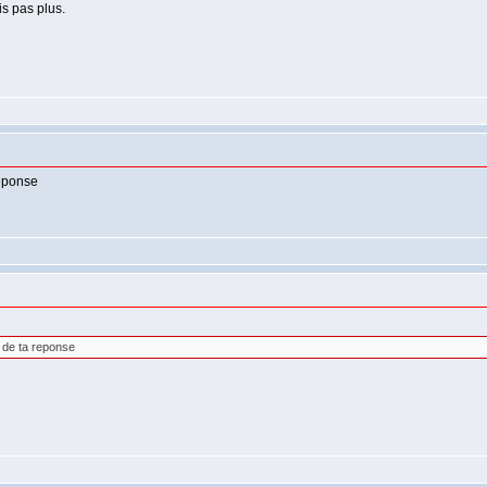
ais pas plus.
reponse
i de ta reponse