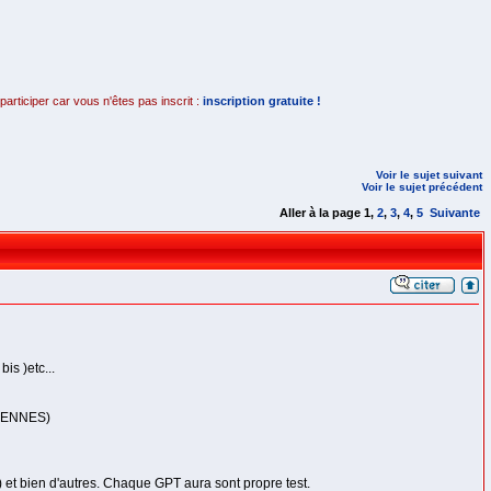
rticiper car vous n'êtes pas inscrit :
inscription gratuite !
Voir le sujet suivant
Voir le sujet précédent
Aller à la page
1
,
2
,
3
,
4
,
5
Suivante
is )etc...
INCENNES)
t bien d'autres. Chaque GPT aura sont propre test.