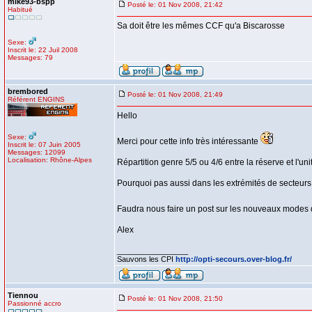
mike93-bspp
Posté le: 01 Nov 2008, 21:42
Habitué
Sa doit être les mêmes CCF qu'a Biscarosse
Sexe:
Inscrit le: 22 Juil 2008
Messages: 79
brembored
Posté le: 01 Nov 2008, 21:49
Référent ENGINS
Hello
Sexe:
Merci pour cette info très intéressante
Inscrit le: 07 Juin 2005
Messages: 12099
Localisation: Rhône-Alpes
Répartition genre 5/5 ou 4/6 entre la réserve et l'u
Pourquoi pas aussi dans les extrémités de secteurs
Faudra nous faire un post sur les nouveaux modes
Alex
_________________
Sauvons les CPI
http://opti-secours.over-blog.fr/
Tiennou
Posté le: 01 Nov 2008, 21:50
Passionné accro