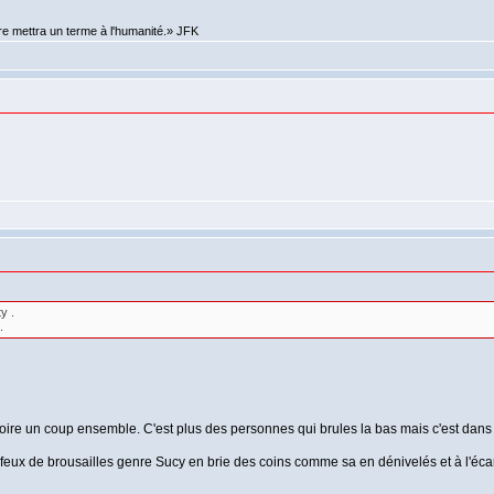
re mettra un terme à l'humanité.» JFK
y .
.
oire un coup ensemble. C'est plus des personnes qui brules la bas mais c'est dans 
feux de brousailles genre Sucy en brie des coins comme sa en dénivelés et à l'écard d