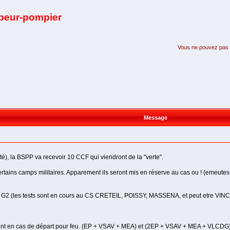
apeur-pompier
Vous ne pouvez pas pa
Message
é), la BSPP va recevoir 10 CCF qui viendront de la "verte".
ertains camps militaires. Apparement ils seront mis en réserve au cas ou ! (emeutes b
té au G2 (les tests sont en cours au CS CRETEIL, POISSY, MASSENA, et peut etre V
t en cas de départ pour feu. (EP + VSAV + MEA) et (2EP + VSAV + MEA + VLCDG) e