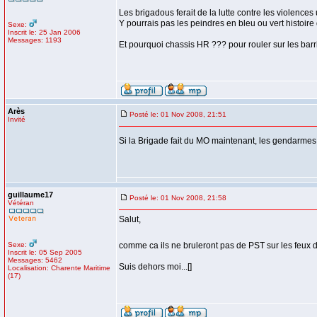
Les brigadous ferait de la lutte contre les violenc
Y pourrais pas les peindres en bleu ou vert histoire q
Sexe:
Inscrit le: 25 Jan 2006
Messages: 1193
Et pourquoi chassis HR ??? pour rouler sur les barr
Arès
Posté le: 01 Nov 2008, 21:51
Invité
Si la Brigade fait du MO maintenant, les gendarmes 
guillaume17
Posté le: 01 Nov 2008, 21:58
Vétéran
Salut,
Sexe:
comme ca ils ne bruleront pas de PST sur les feu
Inscrit le: 05 Sep 2005
Messages: 5462
Suis dehors moi...[]
Localisation: Charente Maritime
(17)