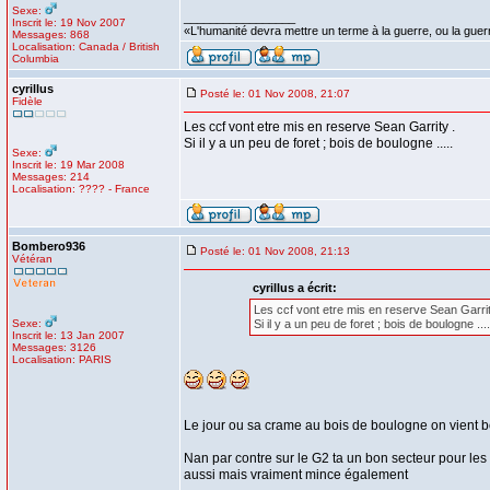
Sexe:
_________________
Inscrit le: 19 Nov 2007
«L'humanité devra mettre un terme à la guerre, ou la guer
Messages: 868
Localisation: Canada / British
Columbia
cyrillus
Posté le: 01 Nov 2008, 21:07
Fidèle
Les ccf vont etre mis en reserve Sean Garrity .
Si il y a un peu de foret ; bois de boulogne .....
Sexe:
Inscrit le: 19 Mar 2008
Messages: 214
Localisation: ???? - France
Bombero936
Posté le: 01 Nov 2008, 21:13
Vétéran
cyrillus a écrit:
Les ccf vont etre mis en reserve Sean Garrit
Sexe:
Si il y a un peu de foret ; bois de boulogne ....
Inscrit le: 13 Jan 2007
Messages: 3126
Localisation: PARIS
Le jour ou sa crame au bois de boulogne on vient b
Nan par contre sur le G2 ta un bon secteur pour les 
aussi mais vraiment mince également