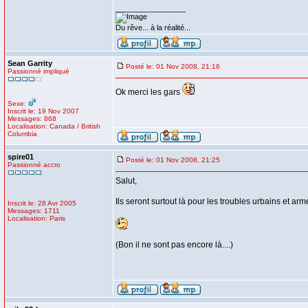
_________________
Du rêve... à la réalité...
Sean Garrity
Posté le: 01 Nov 2008, 21:16
Passionné impliqué
Ok merci les gars
Sexe:
Inscrit le: 19 Nov 2007
Messages: 868
Localisation: Canada / British
Columbia
spire01
Posté le: 01 Nov 2008, 21:25
Passionné accro
Salut,
Ils seront surtout là pour les troubles urbains et ar
Inscrit le: 28 Avr 2005
Messages: 1711
Localisation: Paris
(Bon il ne sont pas encore là....)