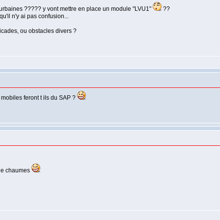
es urbaines ????? y vont mettre en place un module "LVU1"
??
u'il n'y ai pas confusion...
icades, ou obstacles divers ?
mobiles feront t ils du SAP ?
x de chaumes