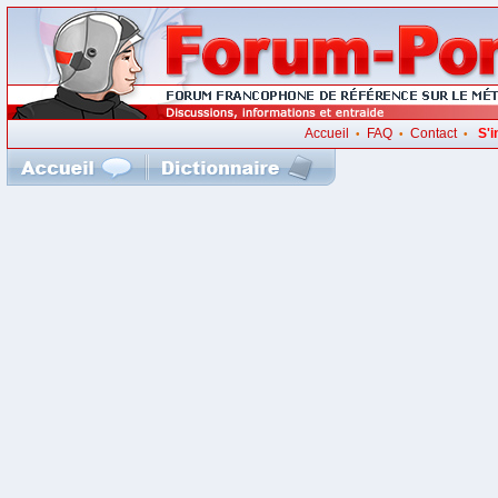
Accueil
FAQ
Contact
S'i
•
•
•