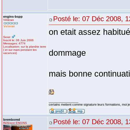
engins-bspp
Posté le: 07 Déc 2008, 1
Vétéran
on etait assez habitué 
Sexe:
Inscrit le: 06 Juin 2006
Messages: 4774
Localisation: sur la planète terre
( et sur mars pendant les
dommage
vacances)
mais bonne continuat
_________________
certains mettent comme signature leurs formations, moi je 
brembored
Posté le: 07 Déc 2008, 1
Référent ENGINS