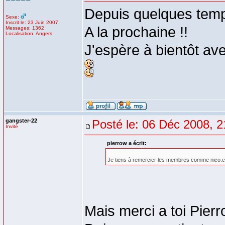
Depuis quelques temps
Sexe:
Inscrit le: 23 Juin 2007
A la prochaine !!
Messages: 1362
Localisation: Angers
J'espère à bientôt ave
gangster-22
Posté le: 06 Déc 2008, 2
Invité
pierrow a écrit:
Je tiens à remercier les membres comme nico.coe
Mais merci a toi Pierro