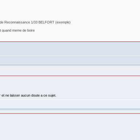
ron de Reconnaissance 1/33 BELFORT (exemple)
est quand meme de boire
r et ne laisser aucun doute a ce sujet.