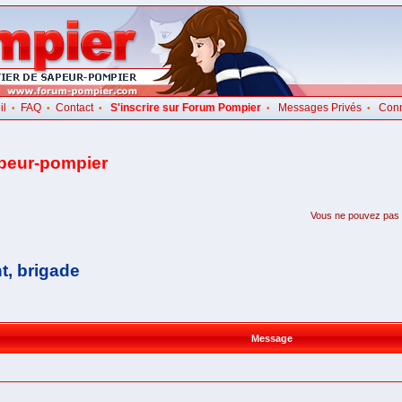
il
FAQ
Contact
S'inscrire sur Forum Pompier
Messages Privés
Con
•
•
•
•
•
apeur-pompier
Vous ne pouvez pas pa
t, brigade
Message