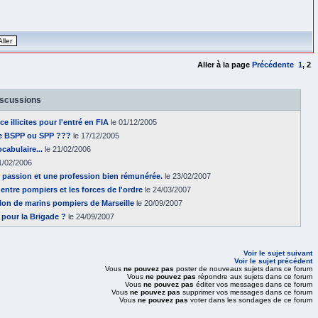
Aller à la page
Précédente
1
,
2
iscussions
e illicites pour l'entré en FIA
le 01/12/2005
re BSPP ou SPP ???
le 17/12/2005
cabulaire...
le 21/02/2006
1/02/2006
 passion et une profession bien rémunérée.
le 23/02/2007
 entre pompiers et les forces de l'ordre
le 24/03/2007
llon de marins pompiers de Marseille
le 20/09/2007
pour la Brigade ?
le 24/09/2007
Voir le sujet suivant
Voir le sujet précédent
Vous
ne pouvez pas
poster de nouveaux sujets dans ce forum
Vous
ne pouvez pas
répondre aux sujets dans ce forum
Vous
ne pouvez pas
éditer vos messages dans ce forum
Vous
ne pouvez pas
supprimer vos messages dans ce forum
Vous
ne pouvez pas
voter dans les sondages de ce forum