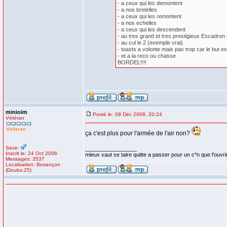
- a ceux qui les demontent
- a nos bretelles
- a ceux qui les remontent
- a nos echelles
- a ceux qui les descendent
- au tres grand et tres prestigieux Escad
- au cul le 2 (exemple vrai)
- toasts a volonte mais pas trop car le but 
- et a la reco ou chasse
BORDEL!!!!
minioim
Posté le: 09 Déc 2008, 20:24
Vétéran
ça c'est plus pour l'armée de l'air non?
Sexe:
_________________
Inscrit le: 24 Oct 2006
mieux vaut se taire quitte a passer pour un c*n que l'ouvri
Messages: 3537
Localisation: Besançon
(Doubs:25)