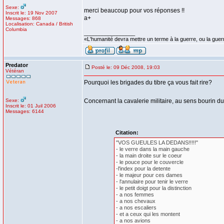
Sexe:
merci beaucoup pour vos réponses !!
Inscrit le: 19 Nov 2007
a+
Messages: 868
Localisation: Canada / British
Columbia
_________________
«L'humanité devra mettre un terme à la guerre, ou la guer
Predator
Posté le: 09 Déc 2008, 19:03
Vétéran
Pourquoi les brigades du tibre ça vous fait rire?
Sexe:
Concernant la cavalerie militaire, au sens bourin du
Inscrit le: 01 Juil 2006
Messages: 6144
Citation:
"VOS GUEULES LA DEDANS!!!!!"
- le verre dans la main gauche
- la main droite sur le coeur
- le pouce pour le couvercle
-l'index pour la detente
- le majeur pour ces dames
- l'annulaire pour tenir le verre
- le petit doigt pour la distinction
- a nos femmes
- a nos chevaux
- a nos escaliers
- et a ceux qui les montent
- a nos avions