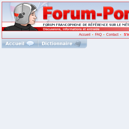
Accueil
FAQ
Contact
S'i
•
•
•