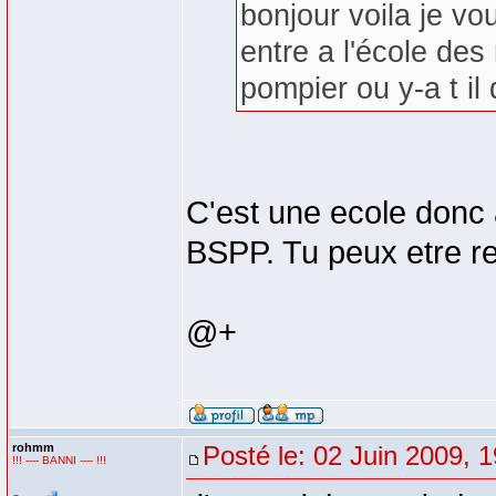
bonjour voila je vou
entre a l'école des
pompier ou y-a t il 
C'est une ecole donc
BSPP. Tu peux etre re
@+
rohmm
Posté le: 02 Juin 2009, 
!!! ---- BANNI ---- !!!