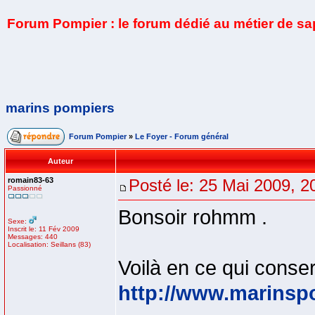
Forum Pompier : le forum dédié au métier de s
marins pompiers
Forum Pompier
»
Le Foyer - Forum général
Auteur
romain83-63
Posté le: 25 Mai 2009, 2
Passionné
Bonsoir rohmm .
Sexe:
Inscrit le: 11 Fév 2009
Messages: 440
Localisation: Seillans (83)
Voilà en ce qui conse
http://www.marinsp