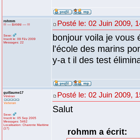
rohmm
Posté le: 02 Juin 2009, 
!!! ---- BANNI ---- !!!
bonjour voila je vous é
Sexe:
Inscrit le: 09 Fév 2009
Messages: 22
l'école des marins po
y-a t il des test élimi
guillaume17
Posté le: 02 Juin 2009, 
Vétéran
Salut
Sexe:
Inscrit le: 05 Sep 2005
Messages: 5462
Localisation: Charente Maritime
(17)
rohmm a écrit: