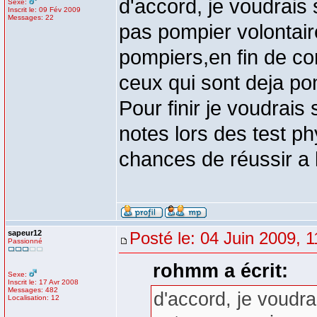
d'accord, je voudrais 
Sexe:
Inscrit le: 09 Fév 2009
Messages: 22
pas pompier volontaire
pompiers,en fin de com
ceux qui sont deja po
Pour finir je voudrais 
notes lors des test 
chances de réussir a 
sapeur12
Posté le: 04 Juin 2009, 1
Passionné
rohmm a écrit:
Sexe:
Inscrit le: 17 Avr 2008
Messages: 482
d'accord, je voudra
Localisation: 12