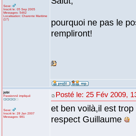
Salut,
Sexe:
Inscrit le: 05 Sep 2005
Messages: 5462
Localisation: Charente Maritime
(17)
pourquoi ne pas le pos
rempliront!
jobi
Posté le: 25 Fév 2009, 1
Passionné impliqué
et ben voilà,il est tro
Sexe:
Inscrit le: 28 Jan 2007
respect Guillaume
Messages: 981