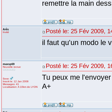
remettre la main dess
Arès
Posté le: 25 Fév 2009, 1
Invité
il faut qu'un modo le v
maxsp69
Posté le: 25 Fév 2009, 1
Nouvelle recrue
Tu peux me l'envoyer
Sexe:
Inscrit le: 12 Jan 2008
A+
Messages: 41
Localisation: A 10km de LYON