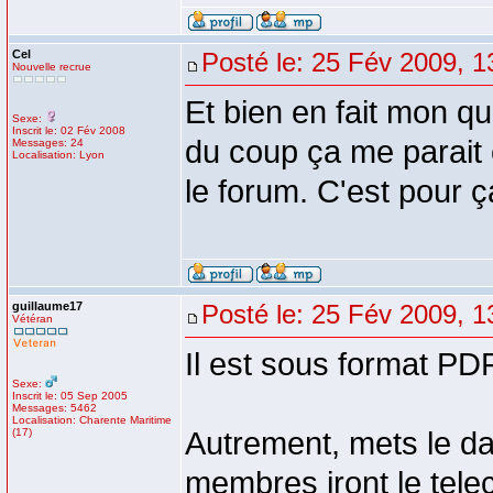
Cel
Posté le: 25 Fév 2009, 1
Nouvelle recrue
Et bien en fait mon q
Sexe:
Inscrit le: 02 Fév 2008
du coup ça me parait 
Messages: 24
Localisation: Lyon
le forum. C'est pour ç
guillaume17
Posté le: 25 Fév 2009, 1
Vétéran
Il est sous format PD
Sexe:
Inscrit le: 05 Sep 2005
Messages: 5462
Localisation: Charente Maritime
(17)
Autrement, mets le dan
membres iront le tele