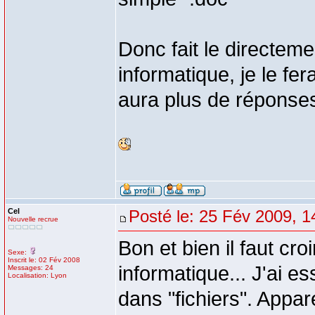
Donc fait le directeme
informatique, je le fer
aura plus de réponse
Cel
Posté le: 25 Fév 2009, 1
Nouvelle recrue
Bon et bien il faut cr
Sexe:
Inscrit le: 02 Fév 2008
informatique... J'ai 
Messages: 24
Localisation: Lyon
dans "fichiers". Appa