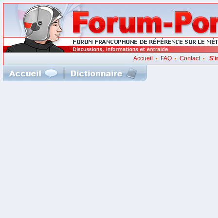
Accueil
FAQ
Contact
S'i
•
•
•