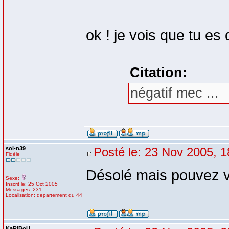
ok ! je vois que tu es
Citation:
négatif mec ...
sol-n39
Posté le: 23 Nov 2005, 1
Fidèle
Désolé mais pouvez vo
Sexe:
Inscrit le: 25 Oct 2005
Messages: 231
Localisation: departement du 44
KaRiBoU