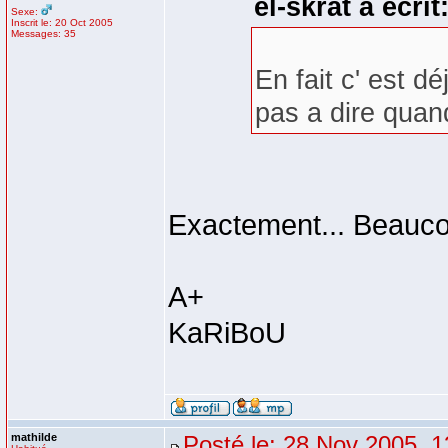
el-skrat a écrit
Sexe:
Inscrit le: 20 Oct 2005
Messages: 35
En fait c' est d
pas a dire quand
Exactement... Beaucou
A+
KaRiBoU
mathilde
Posté le: 28 Nov 2005, 1