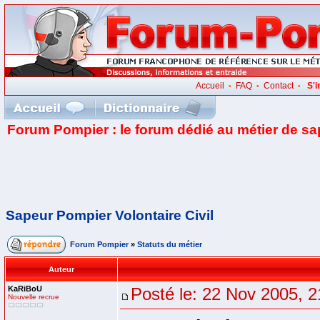
Accueil
FAQ
Contact
S'i
•
•
•
Forum Pompier : le forum dédié au métier de s
Sapeur Pompier Volontaire Civil
Forum Pompier
»
Statuts du métier
Auteur
KaRiBoU
Posté le: 22 Nov 2005, 2
Nouvelle recrue