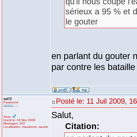
qu'il nous coupe l'e
sérieux a 95 % et d
le gouter
en parlant du gouter n
par contre les bataille
val73
Posté le: 11 Juil 2009, 1
Passionné
Salut,
Sexe:
Inscrit le: 18 Nov 2008
Messages: 302
Citation:
Localisation: maurienne, savoie