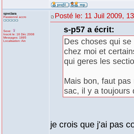
spvclara
Posté le: 11 Juil 2009, 1
Passionné accro
s-p57 a écrit:
Sexe:
Inscrit le: 16 Déc 2008
Messages: 1895
Des choses qui se p
Localisation: Ain
chez moi et certain
qui geres les sectio
Mais bon, faut pas
sac, il y a toujour
je crois que j'ai pas 