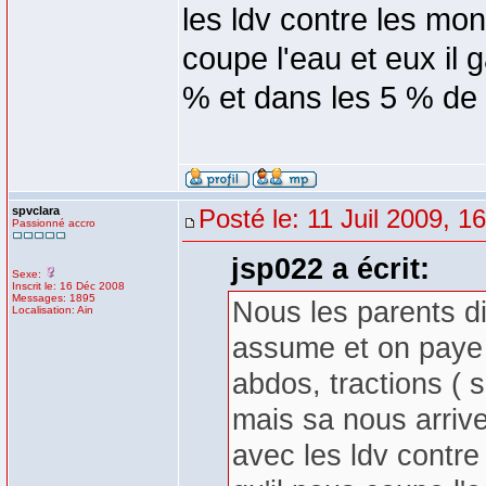
les ldv contre les mon
coupe l'eau et eux il 
% et dans les 5 % de d
spvclara
Posté le: 11 Juil 2009, 1
Passionné accro
jsp022 a écrit:
Sexe:
Inscrit le: 16 Déc 2008
Messages: 1895
Nous les parents di
Localisation: Ain
assume et on paye
abdos, tractions (
mais sa nous arrive
avec les ldv contre