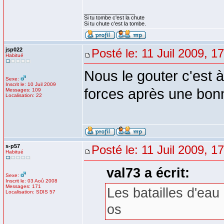
_________________
Si tu tombe c'est la chute
Si tu chute c'est la tombe.
jsp022
Posté le: 11 Juil 2009, 1
Habitué
Nous le gouter c'est
Sexe:
Inscrit le: 10 Juil 2009
forces après une bonn
Messages: 109
Localisation: 22
s-p57
Posté le: 11 Juil 2009, 1
Habitué
val73 a écrit:
Sexe:
Inscrit le: 03 Aoû 2008
Messages: 171
Les batailles d'eau
Localisation: SDIS 57
os