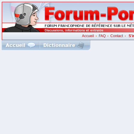
Accueil
FAQ
Contact
S'i
•
•
•