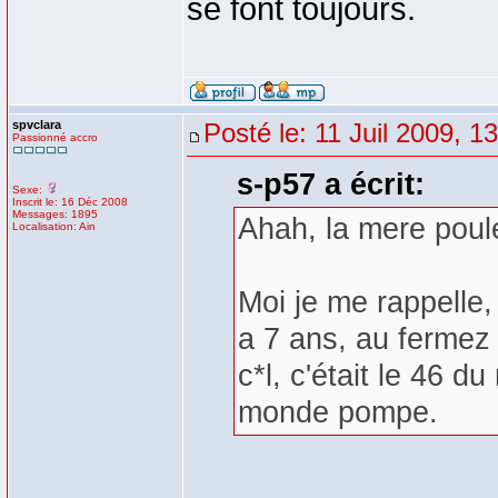
se font toujours.
spvclara
Posté le: 11 Juil 2009, 1
Passionné accro
s-p57 a écrit:
Sexe:
Inscrit le: 16 Déc 2008
Messages: 1895
Ahah, la mere poul
Localisation: Ain
Moi je me rappelle,
a 7 ans, au fermez 
c*l, c'était le 46 du
monde pompe.