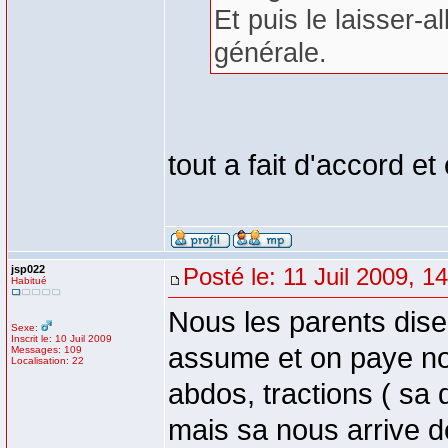
Et puis le laisser-a
générale.
tout a fait d'accord 
jsp022
Posté le: 11 Juil 2009, 1
Habitué
Nous les parents disen
Sexe:
Inscrit le: 10 Juil 2009
assume et on paye no
Messages: 109
Localisation: 22
abdos, tractions ( sa
mais sa nous arrive d