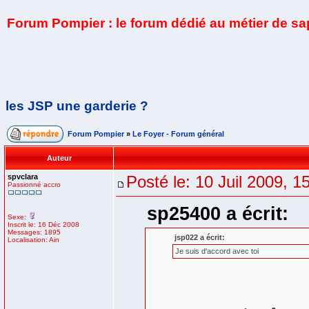
Forum Pompier : le forum dédié au métier de s
les JSP une garderie ?
Forum Pompier
»
Le Foyer - Forum général
Auteur
spvclara
Posté le: 10 Juil 2009, 1
Passionné accro
sp25400 a écrit:
Sexe:
Inscrit le: 16 Déc 2008
Messages: 1895
jsp022 a écrit:
Localisation: Ain
Je suis d'accord avec toi