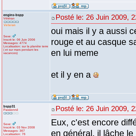
engins-bspp
Posté le: 26 Juin 2009, 
Vétéran
oui mais il y a aussi
Sexe:
rouge et au casque sa
Inscrit le: 06 Juin 2006
Messages: 4774
Localisation: sur la planète terre
( et sur mars pendant les
en lui meme
vacances)
et il y en a
bspp31
Posté le: 26 Juin 2009, 
Passionné
Eux, c'est encore diff
Sexe:
Inscrit le: 03 Nov 2008
en général, il lâche le
Messages: 367
Localisation: 76