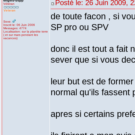
engins-bspp
Posté le: 26 Juin 2009, 
Vétéran
de toute facon , si vo
Sexe:
SP pro ou SPV
Inscrit le: 06 Juin 2006
Messages: 4774
Localisation: sur la planète terre
( et sur mars pendant les
vacances)
donc il est tout a fait
sever que si vous dec
leur but est de former
normal qu'ils fassent 
apres si certains prefe