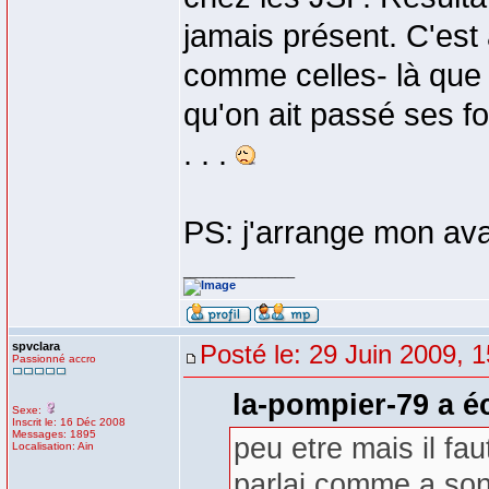
jamais présent. C'es
comme celles- là que 
qu'on ait passé ses f
. . .
PS: j'arrange mon ava
_________________
spvclara
Posté le: 29 Juin 2009, 
Passionné accro
la-pompier-79 a éc
Sexe:
Inscrit le: 16 Déc 2008
Messages: 1895
peu etre mais il fa
Localisation: Ain
parlai comme a son 