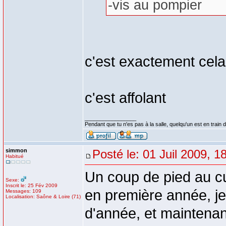
-vis au pompier
c'est exactement cel
c'est affolant
_________________
Pendant que tu n'es pas à la salle, quelqu'un est en train d
simmon
Posté le: 01 Juil 2009, 1
Habitué
Un coup de pied au cul
Sexe:
Inscrit le: 25 Fév 2009
en première année, je
Messages: 109
Localisation: Saône & Loire (71)
d'année, et maintenan