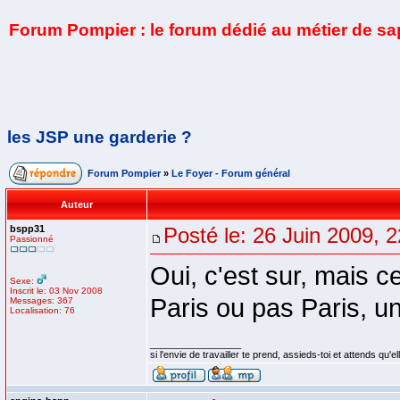
Forum Pompier : le forum dédié au métier de s
les JSP une garderie ?
Forum Pompier
»
Le Foyer - Forum général
Auteur
bspp31
Posté le: 26 Juin 2009, 
Passionné
Oui, c'est sur, mais ce
Sexe:
Inscrit le: 03 Nov 2008
Paris ou pas Paris, un
Messages: 367
Localisation: 76
_________________
si l'envie de travailler te prend, assieds-toi et attends qu'e