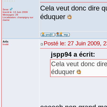
Cela veut donc dire q
Sexe:
Inscrit le: 13 Juin 2009
éduquer
Messages: 26
Localisation: champigny sur
marne
Arès
Posté le: 27 Juin 2009, 
Invité
jspp94 a écrit:
Cela veut donc dire
éduquer