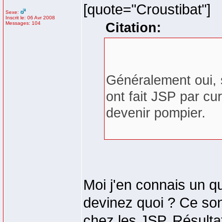
[quote="Croustibat"]
Sexe:
Inscrit le: 06 Avr 2008
Messages: 104
Citation:
Généralement oui, 
ont fait JSP par cur
devenir pompier.
Moi j'en connais un q
devinez quoi ? Ce sont
chez les JSP. Résultat: