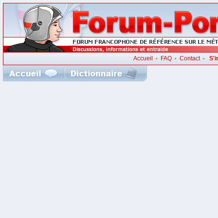
Accueil
FAQ
Contact
S'i
•
•
•