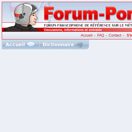
Accueil
FAQ
Contact
S'i
•
•
•