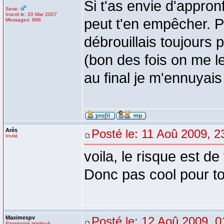
Si t'as envie d'appro
Sexe:
Inscrit le: 20 Mar 2007
peut t'en empêcher. P
Messages: 998
débrouillais toujours 
(bon des fois on me le
au final je m'ennuyais
Arès
Posté le: 11 Aoû 2009, 2
Invité
voila, le risque est d
Donc pas cool pour toi
Maximespv
Posté le: 12 Aoû 2009, 0
Passionné impliqué