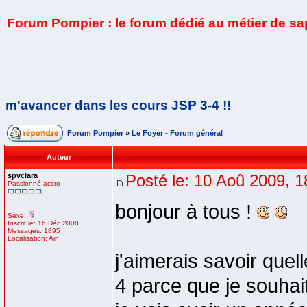
Forum Pompier : le forum dédié au métier de s
m'avancer dans les cours JSP 3-4 !!
Forum Pompier
»
Le Foyer - Forum général
Auteur
spvclara
Posté le: 10 Aoû 2009, 1
Passionné accro
bonjour à tous !
Sexe:
Inscrit le: 16 Déc 2008
Messages: 1895
Localisation: Ain
j'aimerais savoir quel
4 parce que je souha