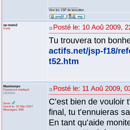
_________________
Vive les JSP de lanvollon
sp-matx2
Posté le: 10 Aoû 2009, 2
Invité
Tu trouvera ton bonheu
actifs.net/jsp-f18/r
t52.htm
Maximespv
Posté le: 11 Aoû 2009, 0
Passionné impliqué
C'est bien de vouloir 
Sexe:
Inscrit le: 20 Mar 2007
final, tu t'ennuieras
Messages: 998
En tant qu'aide monite