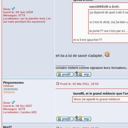
vancilli94140 a écrit:
Sexe:
Inscrit le: 06 Juin 2006
ça depend de quel coté il c
Messages: 4774
Localisation: sur la planète terre ( et
sur mars pendant les vacances)
si c'est le droit, oui j'ai b
la porte?? oui c'est par ici....
et si il est gaucher??
eh ba a lui de savoir s'adapter..
_________________
certains mettent comme signature leurs formations, m
Pinponmomo
Posté le: 05 Mar 2011, 19:53
Vétéran
laura95, et le grand médecin que l'on 
Sinon j'ai appelé le grand médecin
Sexe:
Inscrit le: 08 Oct 2007
Messages: 3279
Localisation: Landes (40)
Nrs27