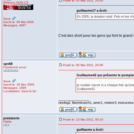
Posté le: 05 Mar 2011, 20:00
Référent SDIS-CS
guillaume17 a écrit:
En 2005, la dotation etait: Polo et tee s
Sexe:
Inscrit le: 09 Mai 2006
Messages: 4687
C'est des short pour les gens qui font le grand
spv68
Posté le: 06 Mar 2011, 20:06
Passionné accro
Guillaume42 qui présente le pompier 
Sexe:
Inscrit le: 16 Nov 2005
je voulais savoir si a chaque fois qu'une
Messages: 1885
Guillaume42
Localisation: dans le fpt
_________________
riesling2, flammkuech1, amer1, meteor3, instructeur
predatorix
Posté le: 13 Mar 2011, 00:10
Fidèle
guillaume a écrit: