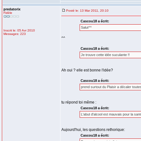
predatorix
Posté le: 13 Mar 2011, 20:10
Fidèle
Cascou18 a écrit:
Salut^^
Inscrit le: 05 Avr 2010
Messages: 223
^^
Cascou18 a écrit:
Je trouve cette idée suculante !!
Ah oui ? elle est bonne l'idée?
Cascou18 a écrit:
prend surtout du Plaisir a décaler toute
tu répond toi même :
Cascou18 a écrit:
L'abut d'alcool est mauvais pour la san
Aujourd'hui, les questions rethorique:
Cascou18 a écrit: