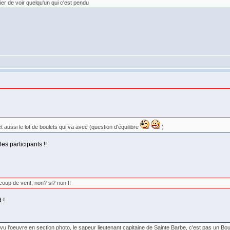
er de voir quelqu'un qui c'est pendu
 et aussi le lot de boulets qui va avec (question d'équilibre
)
es participants !!
coup de vent, non? si? non !!
 !
vu l'oeuvre en section photo, le sapeur lieutenant capitaine de Sainte Barbe, c'est pas un Boule