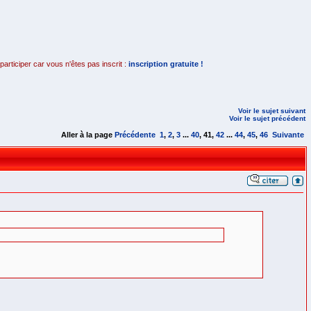
rticiper car vous n'êtes pas inscrit :
inscription gratuite !
Voir le sujet suivant
Voir le sujet précédent
Aller à la page
Précédente
1
,
2
,
3
...
40
,
41
,
42
...
44
,
45
,
46
Suivante