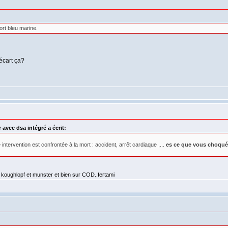
hort bleu marine.
 écart ça?
avec dsa intégré a écrit:
 intervention est confrontée à la mort : accident, arrêt cardiaque ,...
es ce que vous choqu
 koughlopf et munster et bien sur COD..fertami