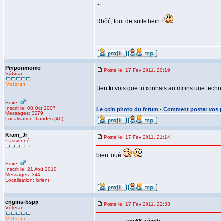
...
Rhôô, tout de suite hein !
Pinponmomo
Posté le: 17 Fév 2011, 20:19
Vétéran
Ben tu vois que tu connais au moins une techn
Sexe:
_________________
Inscrit le: 08 Oct 2007
Le coin photo du forum
-
Comment poster vos 
Messages: 3279
Localisation: Landes (40)
Kram_Jr
Posté le: 17 Fév 2011, 21:14
Passionné
bien joué
Sexe:
Inscrit le: 21 Aoû 2010
Messages: 344
Localisation: lorient
engins-bspp
Posté le: 17 Fév 2011, 22:33
Vétéran
spv68 a écrit: