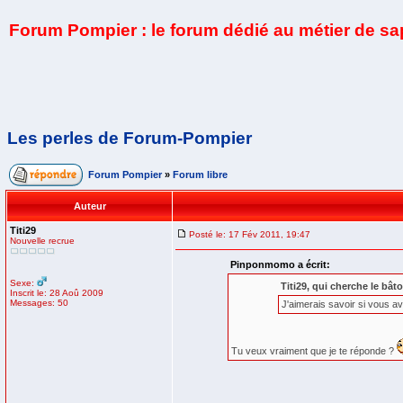
Forum Pompier : le forum dédié au métier de s
Les perles de Forum-Pompier
Forum Pompier
»
Forum libre
Auteur
Titi29
Posté le: 17 Fév 2011, 19:47
Nouvelle recrue
Pinponmomo a écrit:
Sexe:
Titi29, qui cherche le bâton
Inscrit le: 28 Aoû 2009
Messages: 50
J'aimerais savoir si vous a
Tu veux vraiment que je te réponde ?