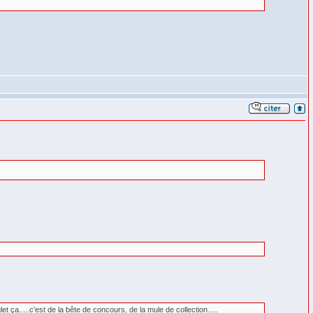
t ça.....c'est de la bête de concours, de la mule de collection.....