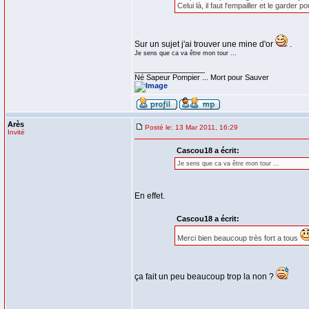
Celui là, il faut l'empailler et le garder pou
Sur un sujet j'ai trouver une mine d'or
.
Je sens que ca va être mon tour ...
_________________
Né Sapeur Pompier ... Mort pour Sauver
Arès
Posté le: 13 Mar 2011, 16:29
Invité
Cascou18 a écrit:
Je sens que ca va être mon tour ...
En effet.
Cascou18 a écrit:
Merci bien beaucoup très fort a tous
ça fait un peu beaucoup trop la non ?