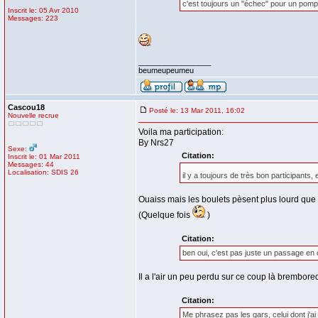
c'est toujours un "échec" pour un pompi
Inscrit le: 05 Avr 2010
Messages: 223
_________________
beumeupeumeu
Cascou18
Posté le: 13 Mar 2011, 16:02
Nouvelle recrue
Voila ma participation:
By Nrs27
Sexe:
Citation:
Inscrit le: 01 Mar 2011
Messages: 44
Localisation: SDIS 26
il y a toujours de très bon participants,
Ouaiss mais les boulets pèsent plus lourd que l
(Quelque fois
)
Citation:
ben oui, c'est pas juste un passage en 
Il a l'air un peu perdu sur ce coup là brembored
Citation:
Me phrasez pas les gars, celui dont j'ai 