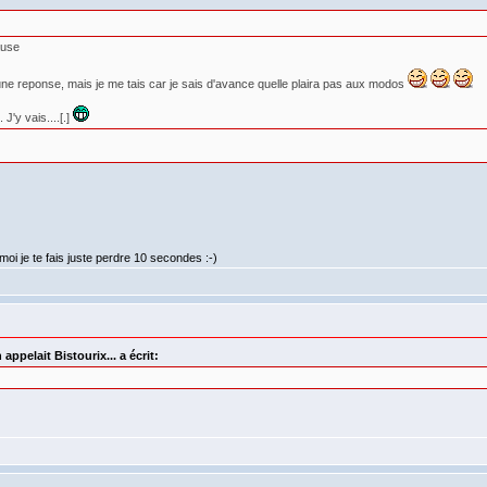
ause
ien une reponse, mais je me tais car je sais d'avance quelle plaira pas aux modos
. J'y vais....[.]
oi je te fais juste perdre 10 secondes :-)
appelait Bistourix... a écrit: