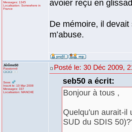
avoier reçu en glissa
Messages: 1345
Localisation: Somewhere in
France
De mémoire, il devait 
m'abuse.
Jérôme50
Posté le: 30 Déc 2009, 2
Passionné
seb50 a écrit:
Sexe:
Inscrit le: 10 Mar 2008
Messages: 337
Bonjour à tous ,
Localisation: MANCHE
Quelqu'un aurait-
SUD du SDIS 50)?