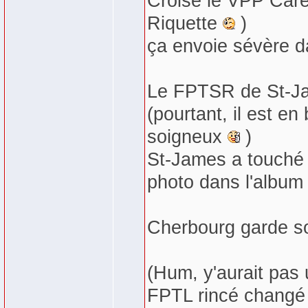
Croisé le VPP Care
Riquette
)
ça envoie sévère da
Le FPTSR de St-Jam
(pourtant, il est e
soigneux
)
St-James a touché
photo dans l'album
Cherbourg garde son
(Hum, y'aurait pas 
FPTL rincé changé 