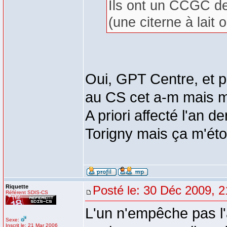
Ils ont un CCGC d
(une citerne à lait 
Oui, GPT Centre, et p
au CS cet a-m mais m
A priori affecté l'an d
Torigny mais ça m'éto
Riquette
Posté le: 30 Déc 2009, 2
Référent SDIS-CS
L'un n'empêche pas l'
Sexe:
Inscrit le: 21 Mar 2006