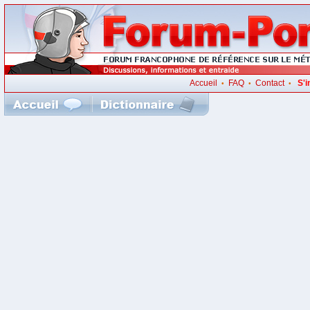
Accueil
FAQ
Contact
S'i
•
•
•