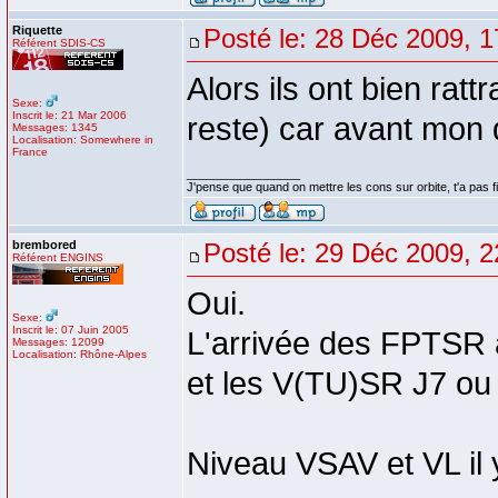
Riquette
Posté le: 28 Déc 2009, 1
Référent SDIS-CS
Alors ils ont bien rat
Sexe:
Inscrit le: 21 Mar 2006
reste) car avant mon d
Messages: 1345
Localisation: Somewhere in
France
_________________
J'pense que quand on mettre les cons sur orbite, t'a pas fin
brembored
Posté le: 29 Déc 2009, 2
Référent ENGINS
Oui.
Sexe:
Inscrit le: 07 Juin 2005
L'arrivée des FPTSR a
Messages: 12099
Localisation: Rhône-Alpes
et les V(TU)SR J7 ou 
Niveau VSAV et VL il