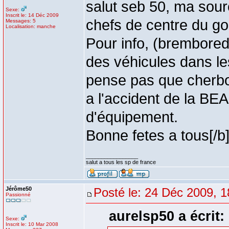
salut seb 50, ma sourc
Sexe:
Inscrit le: 14 Déc 2009
chefs de centre du go
Messages: 5
Localisation: manche
Pour info, (brembored )
des véhicules dans les
pense pas que cherbo
a l'accident de la BEA
d'équipement.
Bonne fetes a tous[/b
_________________
salut a tous les sp de france
Jérôme50
Posté le: 24 Déc 2009, 1
Passionné
aurelsp50 a écrit:
Sexe:
Inscrit le: 10 Mar 2008