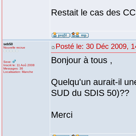
Restait le cas des 
seb50
Posté le: 30 Déc 2009, 1
Nouvelle recrue
Bonjour à tous ,
Sexe:
Inscrit le: 11 Aoû 2008
Messages: 36
Localisation: Manche
Quelqu'un aurait-il 
SUD du SDIS 50)??
Merci