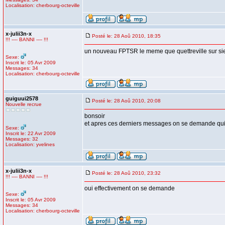
Localisation: cherbourg-octeville
x-julii3n-x
Posté le: 28 Aoû 2010, 18:35
!!! ---- BANNI ---- !!!
un nouveau FPTSR le meme que quettreville sur sie
Sexe:
Inscrit le: 05 Avr 2009
Messages: 34
Localisation: cherbourg-octeville
guiguui2578
Posté le: 28 Aoû 2010, 20:08
Nouvelle recrue
bonsoir
et apres ces derniers messages on se demande qui
Sexe:
Inscrit le: 22 Avr 2009
Messages: 32
Localisation: yvelines
x-julii3n-x
Posté le: 28 Aoû 2010, 23:32
!!! ---- BANNI ---- !!!
oui effectivement on se demande
Sexe:
Inscrit le: 05 Avr 2009
Messages: 34
Localisation: cherbourg-octeville