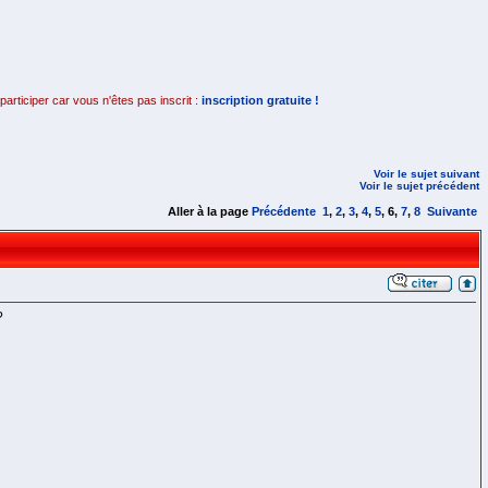
rticiper car vous n'êtes pas inscrit :
inscription gratuite !
Voir le sujet suivant
Voir le sujet précédent
Aller à la page
Précédente
1
,
2
,
3
,
4
,
5
,
6
,
7
,
8
Suivante
?