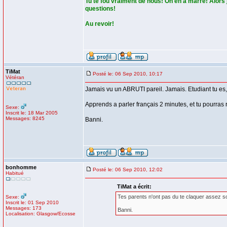
Tu te fou vraiment de nous! On en a marre! Alors 
questions!
Au revoir!
TiMat
Posté le: 06 Sep 2010, 10:17
Vétéran
Jamais vu un ABRUTI pareil. Jamais. Etudiant tu es,
Apprends a parler français 2 minutes, et tu pourras r
Sexe:
Inscrit le: 18 Mar 2005
Messages: 8245
Banni.
bonhomme
Posté le: 06 Sep 2010, 12:02
Habitué
TiMat a écrit:
Tes parents n'ont pas du te claquer assez so
Sexe:
Inscrit le: 01 Sep 2010
Messages: 173
Banni.
Localisation: Glasgow/Ecosse