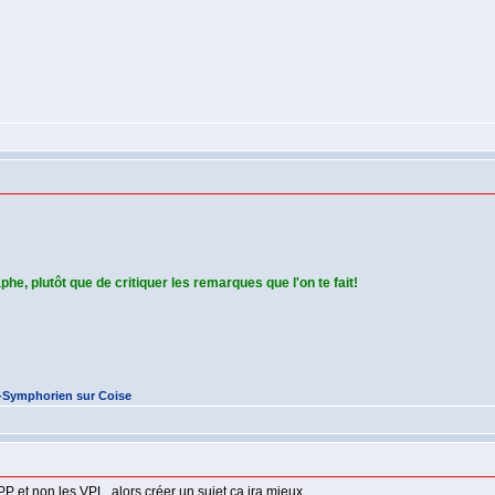
phe, plutôt que de critiquer les remarques que l'on te fait!
t-Symphorien sur Coise
PP et non les VPL, alors créer un sujet ca ira mieux.