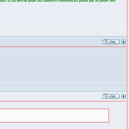
nues. Et au lieu de jouer au caliméro commences plutôt par te poser des