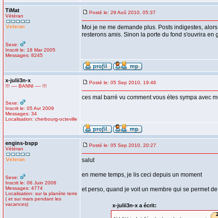
TiMat
Posté le: 29 Aoû 2010, 05:37
Vétéran
Moi je ne me demande plus. Posts indigestes, alors
resterons amis. Sinon la porte du fond s'ouvrira en 
Sexe:
Inscrit le: 18 Mar 2005
Messages: 8245
x-julii3n-x
Posté le: 05 Sep 2010, 19:46
!!! ---- BANNI ---- !!!
ces mal barré vu comment vous étes sympa avec m
Sexe:
Inscrit le: 05 Avr 2009
Messages: 34
Localisation: cherbourg-octeville
engins-bspp
Posté le: 05 Sep 2010, 20:27
Vétéran
salut
en meme temps, je lis ceci depuis un moment
Sexe:
Inscrit le: 06 Juin 2006
Messages: 4774
et perso, quand je voit un membre qui se permet de
Localisation: sur la planète terre
( et sur mars pendant les
vacances)
x-julii3n-x a écrit: