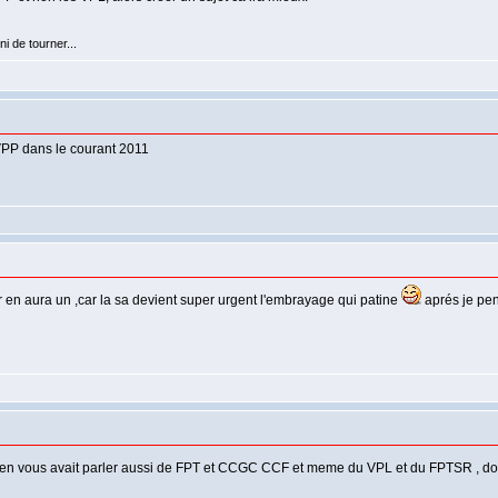
i de tourner...
VPP dans le courant 2011
 en aura un ,car la sa devient super urgent l'embrayage qui patine
aprés je pen
is bien vous avait parler aussi de FPT et CCGC CCF et meme du VPL et du FPTSR , d