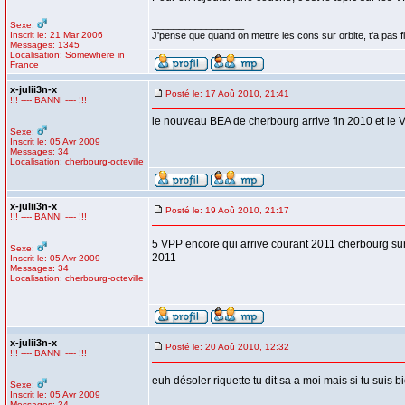
_________________
Sexe:
Inscrit le: 21 Mar 2006
J'pense que quand on mettre les cons sur orbite, t'a pas fin
Messages: 1345
Localisation: Somewhere in
France
x-julii3n-x
Posté le: 17 Aoû 2010, 21:41
!!! ---- BANNI ---- !!!
le nouveau BEA de cherbourg arrive fin 2010 et le 
Sexe:
Inscrit le: 05 Avr 2009
Messages: 34
Localisation: cherbourg-octeville
x-julii3n-x
Posté le: 19 Aoû 2010, 21:17
!!! ---- BANNI ---- !!!
5 VPP encore qui arrive courant 2011 cherbourg sur
Sexe:
2011
Inscrit le: 05 Avr 2009
Messages: 34
Localisation: cherbourg-octeville
x-julii3n-x
Posté le: 20 Aoû 2010, 12:32
!!! ---- BANNI ---- !!!
euh désoler riquette tu dit sa a moi mais si tu su
Sexe:
Inscrit le: 05 Avr 2009
Messages: 34