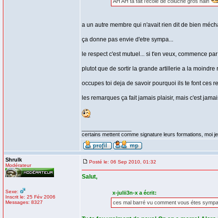
AH AH ta fait l'école de coluche gros nain
a un autre membre qui n'avait rien dit de bien méch
ça donne pas envie d'etre sympa...
le respect c'est mutuel... si t'en veux, commence par
plutot que de sortir la grande artillerie a la moin
occupes toi deja de savoir pourquoi ils te font ces re
les remarques ça fait jamais plaisir, mais c'est jamais
_________________
certains mettent comme signature leurs formations, moi je 
Shrulk
Posté le: 06 Sep 2010, 01:32
Modérateur
Salut,
Sexe:
x-julii3n-x a écrit:
Inscrit le: 25 Fév 2006
Messages: 8327
ces mal barré vu comment vous étes sympa