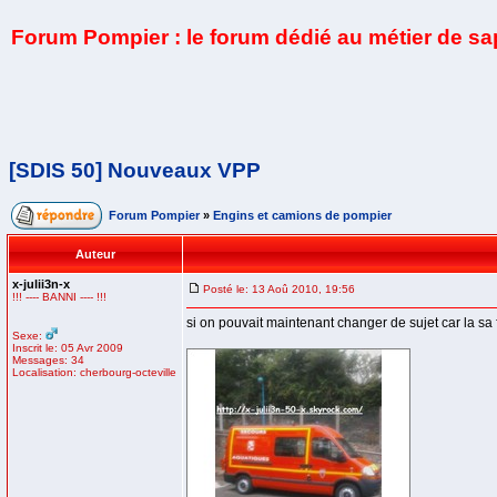
Forum Pompier : le forum dédié au métier de s
[SDIS 50] Nouveaux VPP
Forum Pompier
»
Engins et camions de pompier
Auteur
x-julii3n-x
Posté le: 13 Aoû 2010, 19:56
!!! ---- BANNI ---- !!!
si on pouvait maintenant changer de sujet car la sa
Sexe:
Inscrit le: 05 Avr 2009
Messages: 34
Localisation: cherbourg-octeville