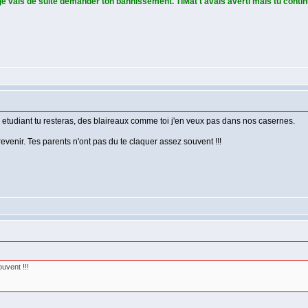
je vais de suite demander ton bannissement. TiMat t'avais averti mais tu conti
 etudiant tu resteras, des blaireaux comme toi j'en veux pas dans nos casernes.
evenir. Tes parents n'ont pas du te claquer assez souvent !!!
uvent !!!