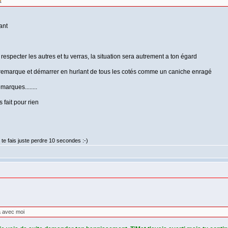
ant
 respecter les autres et tu verras, la situation sera autrement a ton égard
dre remarque et démarrer en hurlant de tous les cotés comme un caniche enragé
marques........
 fait pour rien
te fais juste perdre 10 secondes :-)
 avec moi