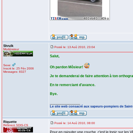
Shrulk
Posté le: 13 Aoû 2010, 23:04
Modérateur
Salut,
Sexe:
Oh pardon Môsieur!
Inscrit le: 25 Fév 2006
Messages: 8327
Je te demanderai de faire attention à ton orthogra
En te remerciant d'avance.
Bye.
_________________
Le site web consacré aux sapeurs-pompiers de Sain
Riquette
Posté le: 14 Aoû 2010, 08:00
Référent SDIS-CS
Pour en rajouter une couche, c'est le topic sur les V