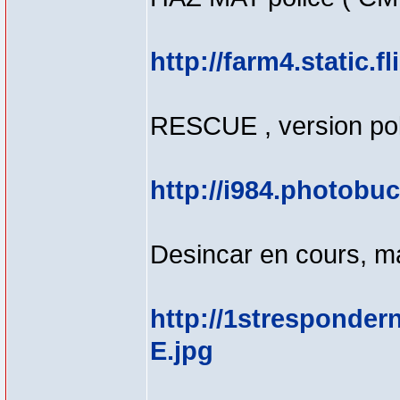
http://farm4.static.
RESCUE , version pol
http://i984.photob
Desincar en cours, ma
http://1stresponde
E.jpg