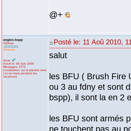
@+
engins-bspp
Posté le: 11 Aoû 2010, 1
Vétéran
salut
Sexe:
Inscrit le: 06 Juin 2006
Messages: 4774
Localisation: sur la planète terre
( et sur mars pendant les
les BFU ( Brush Fire U
vacances)
ou 3 au fdny et sont 
bspp), il sont la en 
les BFU sont armés par
ne touchent pas au 