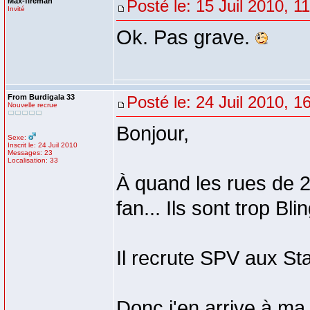
Max-fireman
Posté le: 15 Juil 2010, 1
Invité
Ok. Pas grave.
From Burdigala 33
Posté le: 24 Juil 2010, 1
Nouvelle recrue
Bonjour,
Sexe:
Inscrit le: 24 Juil 2010
Messages: 23
Localisation: 33
À quand les rues de 2
fan... Ils sont trop Bli
Il recrute SPV aux St
Donc j'en arrive à ma 