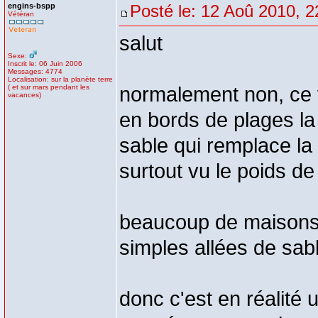
engins-bspp
Posté le: 12 Aoû 2010, 2
Vétéran
salut
Sexe:
Inscrit le: 06 Juin 2006
Messages: 4774
Localisation: sur la planète terre
( et sur mars pendant les
normalement non, ce 
vacances)
en bords de plages la
sable qui remplace la 
surtout vu le poids 
beaucoup de maisons 
simples allées de sab
donc c'est en réalité