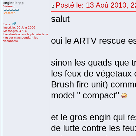
engins-bspp
Posté le: 13 Aoû 2010, 2
Vétéran
salut
Sexe:
Inscrit le: 06 Juin 2006
Messages: 4774
Localisation: sur la planète terre
( et sur mars pendant les
oui le ARTV rescue es
vacances)
sinon les quads que t
les feux de végetaux 
Brush fire unit) comm
model " compact"
et le gros engin qui 
de lutte contre les feu