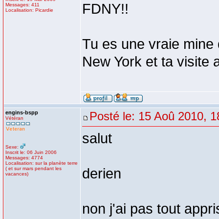
FDNY!!
Messages: 411
Localisation: Picardie
Tu es une vraie mine 
New York et ta visit
engins-bspp
Posté le: 15 Aoû 2010, 1
Vétéran
salut
Sexe:
Inscrit le: 06 Juin 2006
Messages: 4774
Localisation: sur la planète terre
( et sur mars pendant les
derien
vacances)
non j'ai pas tout appr