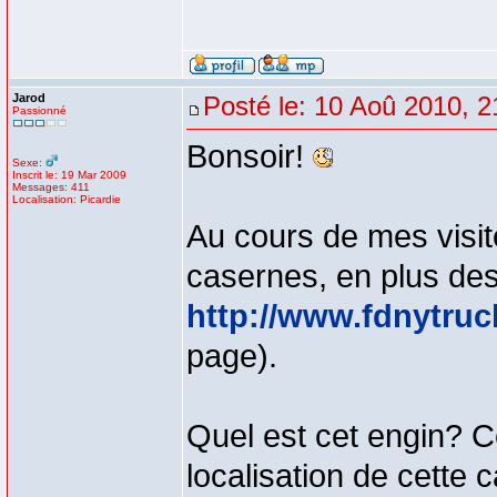
Jarod
Posté le: 10 Aoû 2010, 2
Passionné
Bonsoir!
Sexe:
Inscrit le: 19 Mar 2009
Messages: 411
Localisation: Picardie
Au cours de mes visit
casernes, en plus des
http://www.fdnytruc
page).
Quel est cet engin? C
localisation de cette