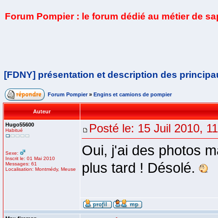
Forum Pompier : le forum dédié au métier de s
[FDNY] présentation et description des princip
Forum Pompier
»
Engins et camions de pompier
Auteur
Hugo55600
Posté le: 15 Juil 2010, 1
Habitué
Oui, j'ai des photos m
Sexe:
Inscrit le: 01 Mai 2010
plus tard ! Désolé.
Messages: 61
Localisation: Montmédy, Meuse