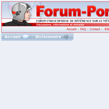
Accueil
FAQ
Contact
S'i
•
•
•