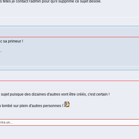
fetes je contact l'admin pour qu'il supprime ce sujet desolé.
nc sa primeur !
.
 sujet puisque des dizaines d'autres vont être créés, c'est certain !
pu tombé sur plein d'autres personnes !
ira un...