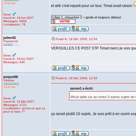
et allé c'est reparti pour un tour, Timat avait raison
_________________
Sexe:
Crêpe 1, chouchen 2 + gnole et toujours debout
Inscrit le: 18 Avr 2007
Messages: 6856
Localisation: 78
julien42
Posté le: 18 Déc 2009, 12:54
Passionné
VEROUILLES CE POST STP Timat merci je vois que ca
Sexe:
Inscrit le: 18 Avr 2007
Messages: 446
potpot06
Posté le: 18 Déc 2009, 12:56
Vétéran
rprom1 a écrit:
Moi je table sur au moins 5 autres sujets de 
Sexe:
Inscrit le: 13 Mai 2007
Messages: 2721
Localisation: qu'est ce que ça
peut te faire ??
ça serait plutôt 10 sujets .Je suis prêt à en ouvrir 