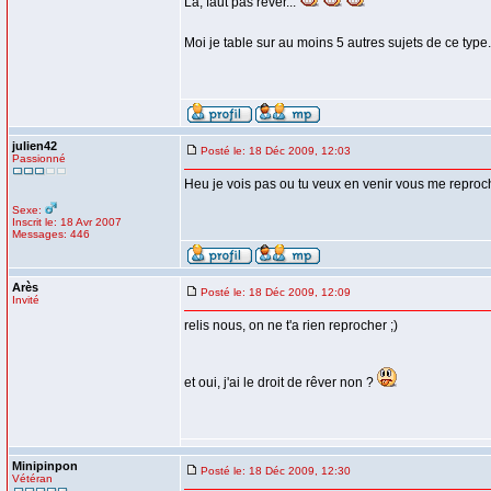
Là, faut pas rêver...
Moi je table sur au moins 5 autres sujets de ce type.
julien42
Posté le: 18 Déc 2009, 12:03
Passionné
Heu je vois pas ou tu veux en venir vous me reproch
Sexe:
Inscrit le: 18 Avr 2007
Messages: 446
Arès
Posté le: 18 Déc 2009, 12:09
Invité
relis nous, on ne t'a rien reprocher ;)
et oui, j'ai le droit de rêver non ?
Minipinpon
Posté le: 18 Déc 2009, 12:30
Vétéran