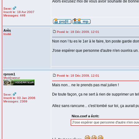
Alors excusez moi de vous avoir souhaité de bonnes 
Sexe:
Inscrit le: 18 Avr 2007
Messages: 446
Arès
Posté le: 18 Déc 2009, 12:01
Invité
Non non ! tu es le 1er à le faire, ton poste garde do
J'ose espérer que personne d'autre n'en ouvrira un..
rprom1
Posté le: 18 Déc 2009, 12:01
Modérateur
Mais non... ne le prends pas mal julien !
De toute façon, ça ne sert à rien de supprimer un tel
Sexe:
Inscrit le: 03 Jan 2006
Messages: 2369
Allez sans rancune... c'est tombé sur toi, ça aurait 
Nico.coef a écrit:
J'ose espérer que personne d'autre n'en ouvr