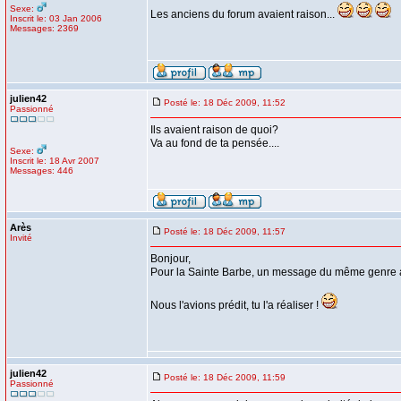
Sexe:
Les anciens du forum avaient raison...
Inscrit le: 03 Jan 2006
Messages: 2369
julien42
Posté le: 18 Déc 2009, 11:52
Passionné
Ils avaient raison de quoi?
Va au fond de ta pensée....
Sexe:
Inscrit le: 18 Avr 2007
Messages: 446
Arès
Posté le: 18 Déc 2009, 11:57
Invité
Bonjour,
Pour la Sainte Barbe, un message du même genre ava
Nous l'avions prédit, tu l'a réaliser !
julien42
Posté le: 18 Déc 2009, 11:59
Passionné