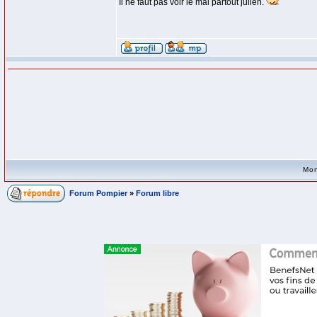
Il ne faut pas voir le mal partout julien.
Mon
Forum Pompier
»
Forum libre