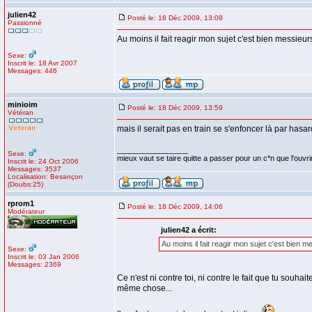
julien42
Posté le: 18 Déc 2009, 13:08
Passionné
Au moins il fait reagir mon sujet c'est bien messieur
Sexe:
Inscrit le: 18 Avr 2007
Messages: 446
minioim
Posté le: 18 Déc 2009, 13:59
Vétéran
mais il serait pas en train se s'enfoncer là par hasa
_________________
Sexe:
mieux vaut se taire quitte a passer pour un c*n que l'ouvri
Inscrit le: 24 Oct 2006
Messages: 3537
Localisation: Besançon
(Doubs:25)
rprom1
Posté le: 18 Déc 2009, 14:06
Modérateur
julien42 a écrit:
Au moins il fait reagir mon sujet c'est bien m
Sexe:
Inscrit le: 03 Jan 2006
Messages: 2369
Ce n'est ni contre toi, ni contre le fait que tu souha
même chose...