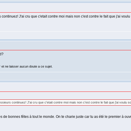
s continuez! J'ai cru que c'etait contre moi mais non c'est contre le fait que j'ai vo
rd?
r et ne laisser aucun doute a ce sujet.
essieurs continuez! J'ai cru que c'etait contre moi mais non c'est contre le fait que j'ai voul
ites de bonnes fêtes à tout le monde. On te charie juste car tu as été le premier à ouv